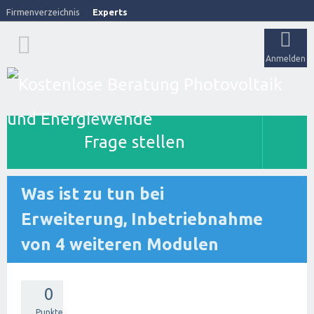
Firmenverzeichnis
Experts
Anmelden
Frage stellen
Was ist zu tun bei
Erweiterung, Inbetriebnahme
von 4 weiteren Modulen
0
Punkte