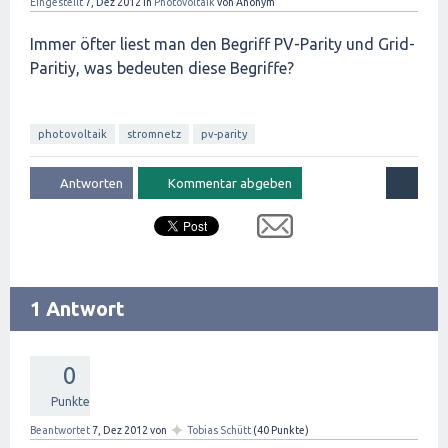
Eingestellt
7, Dez 2012
in
Photovoltaik
von
Anonym
Immer öfter liest man den Begriff PV-Parity und Grid-
Paritiy, was bedeuten diese Begriffe?
photovoltaik
stromnetz
pv-parity
1 Antwort
0
Punkte
✦
Beantwortet
7, Dez 2012
von
Tobias Schütt
(
40
Punkte)