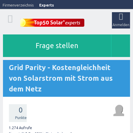
Firmenverzeichnis
Experts
Anmelden
Frage stellen
Grid Parity - Kostengleichheit
von Solarstrom mit Strom aus
dem Netz
0
Punkte
1.274
Aufrufe