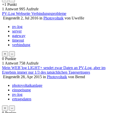
+1
Punkt
1
Antwort
995
Aufrufe
PV-Log Webseite Verbindungsprobleme
Eingestellt
2, Jul 2016
in
Photovoltaik
von
UweHe
pv-log
server
gateway
timeout
verbindung
0
Punkte
1
Antwort
758
Aufrufe
Mein WEB`log LIGHT+ sendet zwar Daten an PV-Log, aber im
Ergebnis immer nur 1/3 des tatsächlichen Tagesertrages
Eingestellt
28, Apr 2015
in
Photovoltaik
von
Bernd
photovoltaikanlage
einspeisung
pv-log
ertragsdaten
0
Punkte