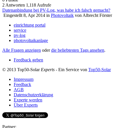
2
Antworten
1,118
Aufrufe
Datenanbindung bei PV-Log, was habe ich falsch gemacht?
Eingestellt
8, Apr 2014
in
Photovoltaik
von
Albrecht Förster
einrichtung portal
service
pv-log
photovoltaikanlage
Alle Fragen anzeigen
oder
die beliebtesten Tags ansehen
.
Feedback geben
© 2013 Top50-Solar
Experts
- Ein Service von
Top50-Solar
Impressum
Feedback
AGB
Datenschutzerklärung
Experte werden
Über Experts
Partner: