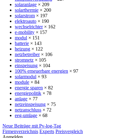
solaranlage
× 209
solarthermie
× 200
solarstrom
× 197
elektroauto
× 190
wechselrichter
× 162
e-mobility
× 157
modul
× 151
batterie
× 143
heizung
× 122
netzbetreiber
× 106
stromnetz
× 105
einspeisung
× 104
100% erneuerbare energien
× 97
solarmodul
× 93
module
× 84
energie sparen
× 82
energiepolitik
× 78
anlage
× 77
netzeinspeisung
× 75
netzanschluss
× 72
eeg-umlage
× 68
Neue Beiträge mit Pv-log-Tag
Firmenverzeichnis
Experts
Preisvergleich
Anmelden