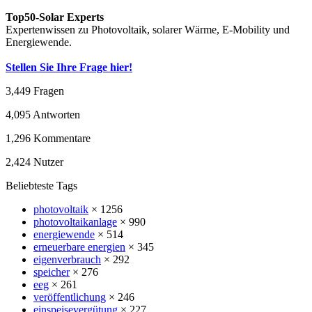
Top50-Solar Experts
Expertenwissen zu Photovoltaik, solarer Wärme, E-Mobility und
Energiewende.
Stellen Sie Ihre Frage hier!
3,449
Fragen
4,095
Antworten
1,296
Kommentare
2,424
Nutzer
Beliebteste Tags
photovoltaik
× 1256
photovoltaikanlage
× 990
energiewende
× 514
erneuerbare energien
× 345
eigenverbrauch
× 292
speicher
× 276
eeg
× 261
veröffentlichung
× 246
einspeisevergütung
× 227