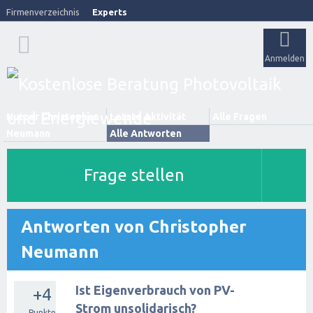
Firmenverzeichnis
Experts
Anmelden
Nutzer Christopher
Letzte Aktivität
Alle Fragen
Neumann
Alle Antworten
Frage stellen
Antworten von Christopher
Neumann
Ist Eigenverbrauch von PV-
+4
Strom unsolidarisch?
Punkte