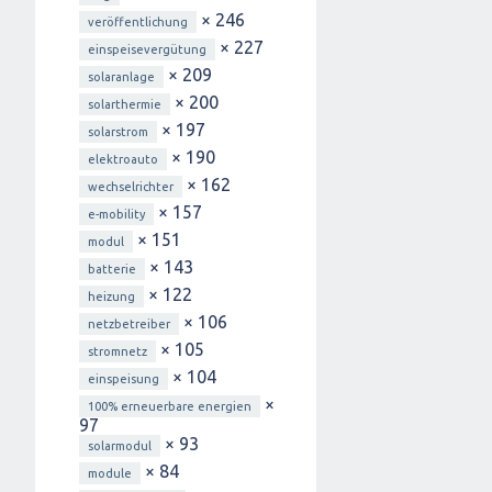
× 246
veröffentlichung
× 227
einspeisevergütung
× 209
solaranlage
× 200
solarthermie
× 197
solarstrom
× 190
elektroauto
× 162
wechselrichter
× 157
e-mobility
× 151
modul
× 143
batterie
× 122
heizung
× 106
netzbetreiber
× 105
stromnetz
× 104
einspeisung
×
100% erneuerbare energien
97
× 93
solarmodul
× 84
module