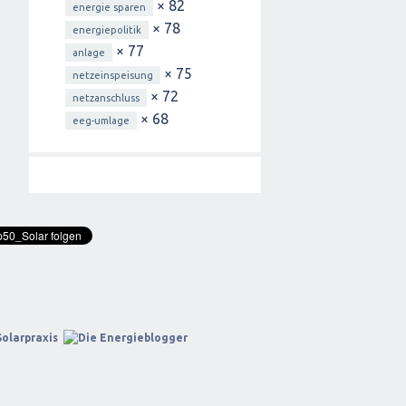
× 82
energie sparen
× 78
energiepolitik
× 77
anlage
× 75
netzeinspeisung
× 72
netzanschluss
× 68
eeg-umlage