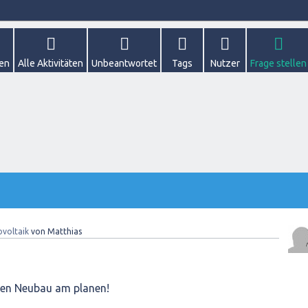
gen
Alle Aktivitäten
Unbeantwortet
Tags
Nutzer
Frage stellen
voltaik
von
Matthias
ren Neubau am planen!