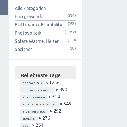
Alle Kategorien
(851)
Energiewende
(253)
Elektroauto, E-mobility
(1,932)
Photovoltaik
(330)
Solare Wärme, Heizen
(83)
Speicher
Beliebteste Tags
× 1256
photovoltaik
× 990
photovoltaikanlage
× 514
energiewende
× 345
erneuerbare energien
× 292
eigenverbrauch
× 276
speicher
× 261
eeg