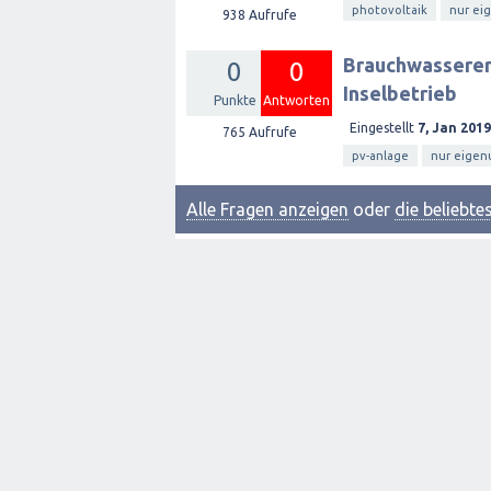
photovoltaik
nur ei
938
Aufrufe
Brauchwasserer
0
0
Inselbetrieb
Punkte
Antworten
Eingestellt
7, Jan 2019
765
Aufrufe
pv-anlage
nur eigen
Alle Fragen anzeigen
oder
die beliebt