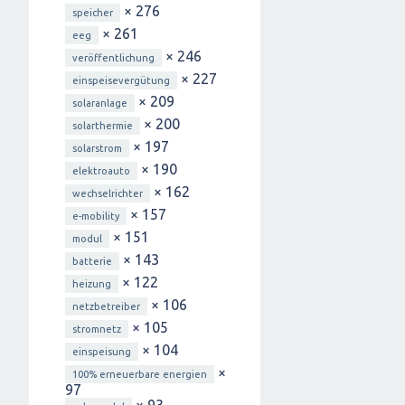
× 276
speicher
× 261
eeg
× 246
veröffentlichung
× 227
einspeisevergütung
× 209
solaranlage
× 200
solarthermie
× 197
solarstrom
× 190
elektroauto
× 162
wechselrichter
× 157
e-mobility
× 151
modul
× 143
batterie
× 122
heizung
× 106
netzbetreiber
× 105
stromnetz
× 104
einspeisung
×
100% erneuerbare energien
97