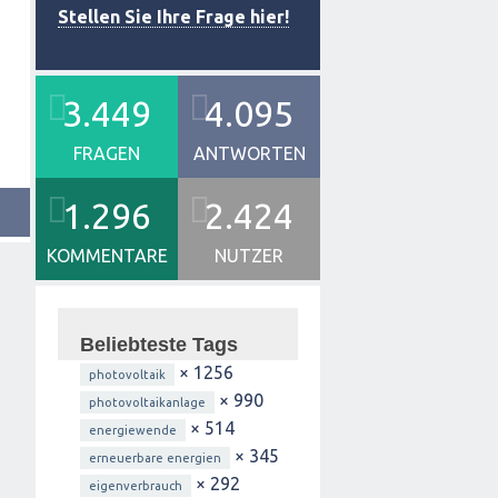
Stellen Sie Ihre Frage hier!
3.449
4.095
FRAGEN
ANTWORTEN
1.296
2.424
KOMMENTARE
NUTZER
Beliebteste Tags
× 1256
photovoltaik
× 990
photovoltaikanlage
× 514
energiewende
× 345
erneuerbare energien
× 292
eigenverbrauch