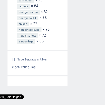
× 93
solarmodul
× 84
module
× 82
energie sparen
× 78
energiepolitik
× 77
anlage
× 75
netzeinspeisung
× 72
netzanschluss
× 68
eeg-umlage
Neue Beiträge mit Nur
eigenutzung-Tag