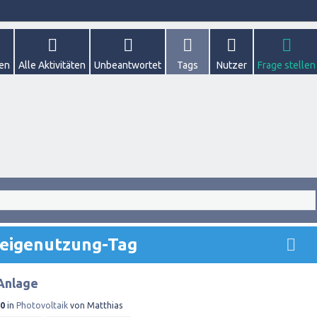
gen
Alle Aktivitäten
Unbeantwortet
Tags
Nutzer
Frage stellen
 eigenutzung-Tag
Anlage
20
in
Photovoltaik
von
Matthias