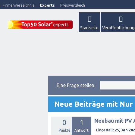
Firmenverzeichnis
Experts
Preisvergleich
Startseite
Veröffentlichun
Eine Frage stellen:
Neue Beiträge mit Nur
Neubau mit PV 
0
1
Eingestellt
25, Jan 20
Punkte
Antwort