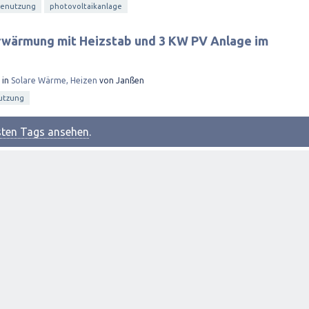
genutzung
photovoltaikanlage
wärmung mit Heizstab und 3 KW PV Anlage im
in
Solare Wärme, Heizen
von
Janßen
utzung
esten Tags ansehen
.