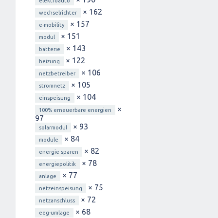
elektroauto
× 162
wechselrichter
× 157
e-mobility
× 151
modul
× 143
batterie
× 122
heizung
× 106
netzbetreiber
× 105
stromnetz
× 104
einspeisung
×
100% erneuerbare energien
97
× 93
solarmodul
× 84
module
× 82
energie sparen
× 78
energiepolitik
× 77
anlage
× 75
netzeinspeisung
× 72
netzanschluss
× 68
eeg-umlage