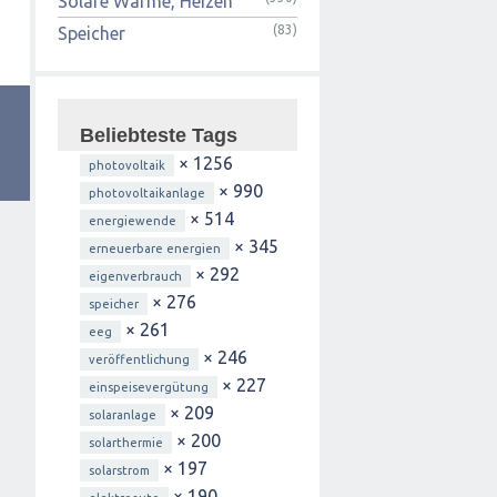
Solare Wärme, Heizen
(83)
Speicher
Beliebteste Tags
× 1256
photovoltaik
× 990
photovoltaikanlage
× 514
energiewende
× 345
erneuerbare energien
× 292
eigenverbrauch
× 276
speicher
× 261
eeg
× 246
veröffentlichung
× 227
einspeisevergütung
× 209
solaranlage
× 200
solarthermie
× 197
solarstrom
× 190