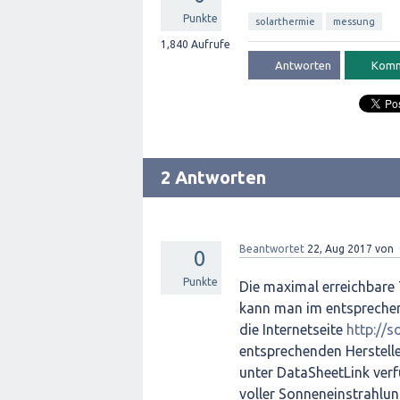
Punkte
solarthermie
messung
1,840
Aufrufe
2 Antworten
Beantwortet
22, Aug 2017
von
0
Punkte
Die maximal erreichbare
kann man im entsprechen
die Internetseite
http://s
entsprechenden Herstell
unter DataSheetLink verf
voller Sonneneinstrahlun