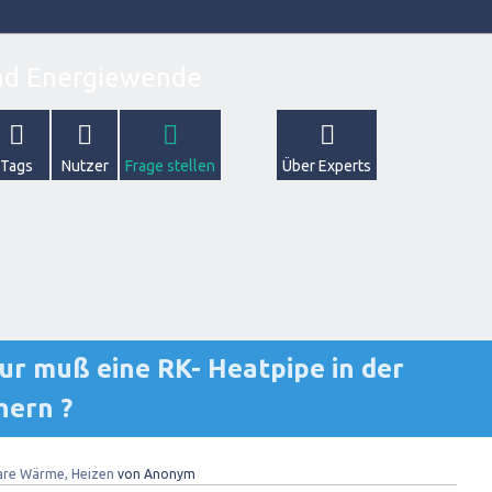
Tags
Nutzer
Frage stellen
Über Experts
ur muß eine RK- Heatpipe in der
hern ?
are Wärme, Heizen
von
Anonym