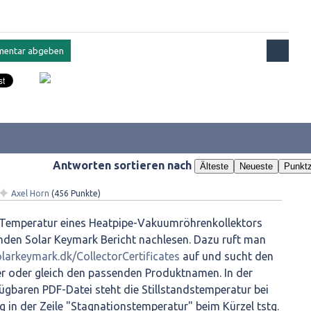
Antworten sortieren nach
Älteste
Neueste
Punktz
✦
Axel Horn
(
456
Punkte)
 Temperatur eines Heatpipe-Vakuumröhrenkollektors
den Solar Keymark Bericht nachlesen. Dazu ruft man
olarkeymark.dk/CollectorCertificates
auf und sucht den
er oder gleich den passenden Produktnamen. In der
ügbaren PDF-Datei steht die Stillstandstemperatur bei
g in der Zeile "Stagnationstemperatur" beim Kürzel tstg.