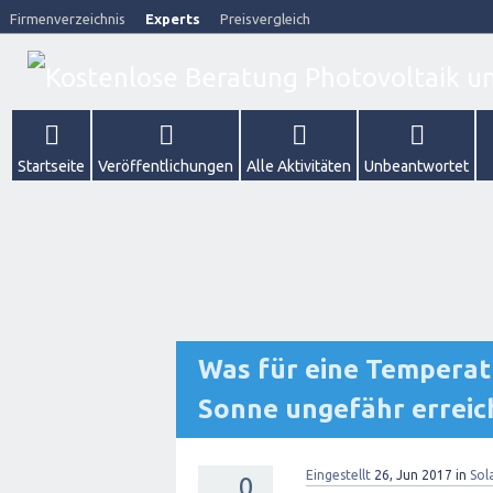
Firmenverzeichnis
Experts
Preisvergleich
Startseite
Veröffentlichungen
Alle Aktivitäten
Unbeantwortet
Was für eine Temperat
Sonne ungefähr erreic
Eingestellt
26, Jun 2017
in
Sol
0