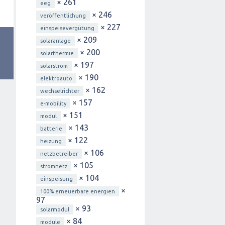
× 261
eeg
× 246
veröffentlichung
× 227
einspeisevergütung
× 209
solaranlage
× 200
solarthermie
× 197
solarstrom
× 190
elektroauto
× 162
wechselrichter
× 157
e-mobility
× 151
modul
× 143
batterie
× 122
heizung
× 106
netzbetreiber
× 105
stromnetz
× 104
einspeisung
×
100% erneuerbare energien
97
× 93
solarmodul
× 84
module