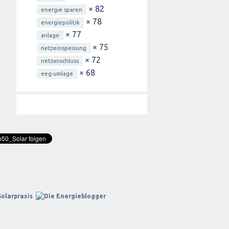
× 82
energie sparen
× 78
energiepolitik
× 77
anlage
× 75
netzeinspeisung
× 72
netzanschluss
× 68
eeg-umlage