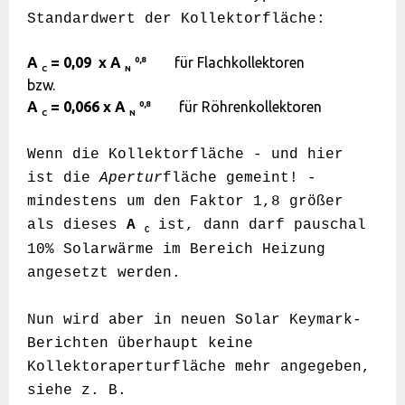
Standardwert der Kollektorfläche:
0,8
A
= 0,09 x A
für Flachkollektoren
C
N
bzw.
0,8
A
= 0,066 x A
für Röhrenkollektoren
C
N
Wenn die Kollektorfläche - und hier
ist die
Apertur
fläche gemeint! -
mindestens um den Faktor 1,8 größer
als dieses
A
ist, dann darf pauschal
C
10% Solarwärme im Bereich Heizung
angesetzt werden.
Nun wird aber in neuen Solar Keymark-
Berichten überhaupt keine
Kollektoraperturfläche mehr angegeben,
siehe z. B.