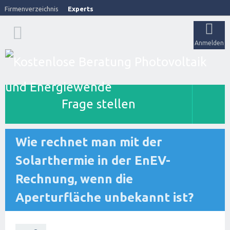
Firmenverzeichnis
Experts
Anmelden
Frage stellen
Wie rechnet man mit der
Solarthermie in der EnEV-
Rechnung, wenn die
Aperturfläche unbekannt ist?