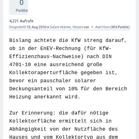
0
Punkte
4,221
Aufrufe
✦
Eingestellt
19, Aug 2016
in
Solare Wärme, Heizen
von
Axel Horn
(
456
Punkte)
Bislang achtete die KfW streng darauf,
ob in der
EnEV-Rechnung (für KfW-
Effizienzhaus-Nachweise) nach DIN
4701-10 eine ausreichend große
Kollektoraperturfläche gegeben ist,
bevor ein pauschaler solarer
Deckungsanteil von 10% für den Bereich
Heizung anerkannt wird.
Zur Erinnerung: die dafür nötige
Kollektorfläche ermittelt sich in
Abhängigkeit von der Nutzfläche des
Hauses und vom Kollektortyp aus dem