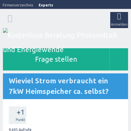
Firmenverzeichnis
Experts
Anmelden
Frage stellen
Wieviel Strom verbraucht ein
7kW Heimspeicher ca. selbst?
+1
Punkt
9,695
Aufrufe