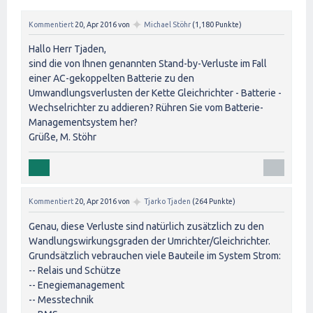
✦
Kommentiert
20, Apr 2016
von
Michael Stöhr
(
1,180
Punkte)
Hallo Herr Tjaden,
sind die von Ihnen genannten Stand-by-Verluste im Fall
einer AC-gekoppelten Batterie zu den
Umwandlungsverlusten der Kette Gleichrichter - Batterie -
Wechselrichter zu addieren? Rühren Sie vom Batterie-
Managementsystem her?
Grüße, M. Stöhr
✦
Kommentiert
20, Apr 2016
von
Tjarko Tjaden
(
264
Punkte)
Genau, diese Verluste sind natürlich zusätzlich zu den
Wandlungswirkungsgraden der Umrichter/Gleichrichter.
Grundsätzlich vebrauchen viele Bauteile im System Strom:
-- Relais und Schütze
-- Enegiemanagement
-- Messtechnik