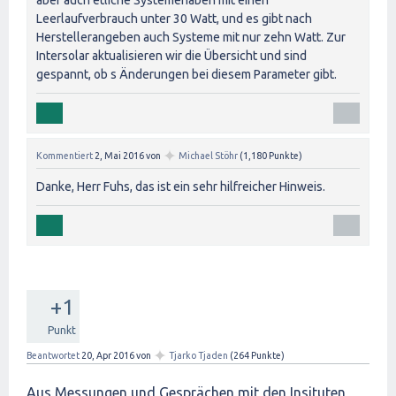
aber auch etliche Systemehaben mit einen
Leerlaufverbrauch unter 30 Watt, und es gibt nach
Herstellerangeben auch Systeme mit nur zehn Watt. Zur
Intersolar aktualisieren wir die Übersicht und sind
gespannt, ob s Änderungen bei diesem Parameter gibt.
✦
Kommentiert
2, Mai 2016
von
Michael Stöhr
(
1,180
Punkte)
Danke, Herr Fuhs, das ist ein sehr hilfreicher Hinweis.
+1
Punkt
✦
Beantwortet
20, Apr 2016
von
Tjarko Tjaden
(
264
Punkte)
Aus Messungen und Gesprächen mit den Insituten,