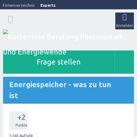
Firmenverzeichnis
Experts
Anmelden
Frage stellen
Energiespeicher - was zu tun
ist
+2
Punkte
1,343
Aufrufe