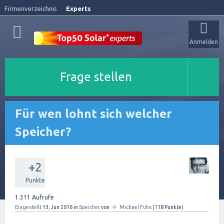
Firmenverzeichnis
Experts
Anmelden
Frage stellen
Für wen lohnt sich welcher
Speicher?
+2
Punkte
1.311
Aufrufe
✦
Eingestellt
13, Jun 2016
in
Speicher
von
Michael Fuhs
(
118
Punkte)