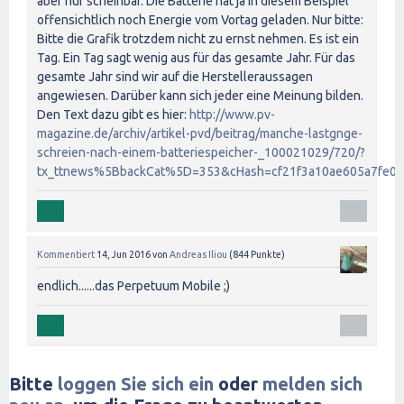
aber nur scheinbar. Die Batterie hat ja in diesem Beispiel
offensichtlich noch Energie vom Vortag geladen. Nur bitte:
Bitte die Grafik trotzdem nicht zu ernst nehmen. Es ist ein
Tag. Ein Tag sagt wenig aus für das gesamte Jahr. Für das
gesamte Jahr sind wir auf die Herstelleraussagen
angewiesen. Darüber kann sich jeder eine Meinung bilden.
Den Text dazu gibt es hier:
http://www.pv-
magazine.de/archiv/artikel-pvd/beitrag/manche-lastgnge-
schreien-nach-einem-batteriespeicher-_100021029/720/?
tx_ttnews%5BbackCat%5D=353&cHash=cf21f3a10ae605a7fe0
Kommentiert
14, Jun 2016
von
Andreas Iliou
(
844
Punkte)
endlich......das Perpetuum Mobile ;)
Bitte
loggen Sie sich ein
oder
melden sich