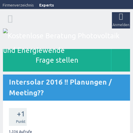
Firmenverzeichnis
Experts
Anmelden
Frage stellen
Intersolar 2016 !! Planungen /
Meeting??
+1
Punkt
1,336
Aufrufe