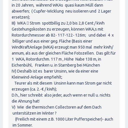
in 20 Jahren, während WKAs quasi kaum Müll dann
abwerfen; ( Cupfer-Wicklung neu isolieren und 2 Lager
ersetzen);
III) WKA  Strom spottbillig zu 2,0 bis 2,8 Cent / kWh
Gestehungskosten zu erzeugen, können WKA,s mit
Rotordurchmesser ab 82- 117-122- 126m; und dabei 4 x
billiger und aus einer geg. Fläche (Basis einer
WindKraftAnlage (WKA) erzeugt man 950 mal mehr kWh/
annum, als aus der gleichen Fläche Fotozellen. Das gilt für
1 WKA, Rotordurchm. 117 m , Höhe Nabe 138 m, in
Eichenbühl, Franken u. in Starnberg bei München
IV) Deshalb ist es barer Unsinn, wie da einer eine
Kleinwind-Anlage empfiehlt;
Teurer als mit diesem Unsinn kann man Strom gar nicht
erzeugen (ca. 2.-€ / kWh);
D.h., hier schreibt also jeder, auch wenn er null u. nichts
die Ahnung hat!
V) Wie die thermischen Collectoren auf dem Dach
unterstützen im Winter ?
(Freilich mit einem z.B. 1000 Liter Pufferspeicher)- auch
im Sommer.