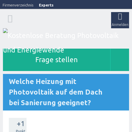
Firmenverzeichnis
Experts
Anmelden
Frage stellen
Welche Heizung mit
Photovoltaik auf dem Dach
bei Sanierung geeignet?
+1
Punkt