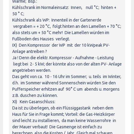
Wärme; Bsp.:
Kühlschrank im Normaleinsatz: Innen, null °C; hinten +
50 ° C;
Kühlschrank als WP: Innenteil in der Gartenerde
vergraben = + 20 °C, folgt hinten an den Lamellen + 70 °C;
also stets um + 50 °C mehr! Die Lamellen würden im
Fußboden des Hauses verlegt.
IX) Den Kompressor der WP mit der 10 kWpeak PV-
Anlage antreiben ?
Ja ! Denn die elektr. Kompressor - Aufnahme - Leistung
liegt bei 2- 5 kW; der könnte also von der alten PV- Anlage
angetrieben werden.
Das geht von ca. 10 - 16 Uhr im Sommer; u. teils im Winter,
d.h. im Sommer während Sonnenschein würden Sie den
Pufferspeicher erhitzen auf 90° C um abends u. morgens
z.B. duschen zu können.
XI) Kein Gasanschluss:
Da ist zu überlegen, ob ein Flüssiggastank neben dem
Haus für Sie in Frage kommt; Vorteil: die Gas-Heizkörper
sind leicht zu installieren, da man keine Wasserrohre in
der Mauer verbaut! Die Gasmenge ist einfach zu
berechnen, also die Kosten / Jahr. Gleich mal schauen,