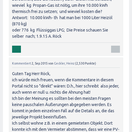
wieviel kg Propan-Gas ist nötig, um ihre 10.000 kWh
thermisch frei zu setzen; und wieviel kosten die?
Antwort: 10.000 kWh- th hat man bei 1000 Liter Heizöl
(870 kg)
oder 776 kg Flüssiggas LPG; Die Preise schauen Sie
selber nach; 1.9.15 A. Röck
Kommentiert
2, Sep 2015
von
Geckler, Heinz
(
2,530
Punkte)
Guten Tag Herr Röck,
ich würde mich freuen, wenn die Kommentare in diesem
Portal nicht so "direkt" wären: D.h., hier schreibt also jeder,
auch wenn er null u. nichts die Ahnung hat!
Ich bin der Meinung es sollten bei den meisten Fragen
keine pauschalen Äußerungen abgegeben werden. Es
kommt in jedem einzelnen Fall auf die Details an, die das
jeweilige Projekt beeinflußen.
Ich selbst wohne z.B. in einem gemieteten Objekt. Dort
konnte ich mit dem Vermieter abstimmen, dass wir eine PV-