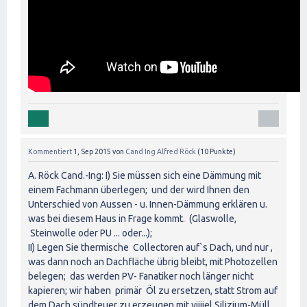
Kommentiert
1, Sep 2015
von
Cand Ing Alfred Röck
(
10
Punkte)
A. Röck Cand.-Ing: I) Sie müssen sich eine Dämmung mit
einem Fachmann überlegen; und der wird Ihnen den
Unterschied von Aussen - u. Innen-Dämmung erklären u.
was bei diesem Haus in Frage kommt. (Glaswolle,
Steinwolle oder PU ... oder...);
II) Legen Sie thermische Collectoren auf`s Dach, und nur ,
was dann noch an Dachfläche übrig bleibt, mit Photozellen
belegen; das werden PV- Fanatiker noch länger nicht
kapieren; wir haben primär Öl zu ersetzen, statt Strom auf
dem Dach sündteuer zu erzeugen mit viiiiel Silizium-Müll