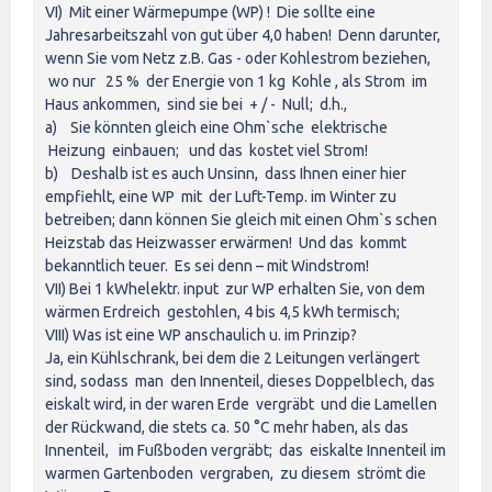
VI) Mit einer Wärmepumpe (WP) ! Die sollte eine
Jahresarbeitszahl von gut über 4,0 haben! Denn darunter,
wenn Sie vom Netz z.B. Gas - oder Kohlestrom beziehen,
wo nur 25 % der Energie von 1 kg Kohle , als Strom im
Haus ankommen, sind sie bei + / - Null; d.h.,
a) Sie könnten gleich eine Ohm`sche elektrische
Heizung einbauen; und das kostet viel Strom!
b) Deshalb ist es auch Unsinn, dass Ihnen einer hier
empfiehlt, eine WP mit der Luft-Temp. im Winter zu
betreiben; dann können Sie gleich mit einen Ohm`s schen
Heizstab das Heizwasser erwärmen! Und das kommt
bekanntlich teuer. Es sei denn – mit Windstrom!
VII) Bei 1 kWhelektr. input zur WP erhalten Sie, von dem
wärmen Erdreich gestohlen, 4 bis 4,5 kWh termisch;
VIII) Was ist eine WP anschaulich u. im Prinzip?
Ja, ein Kühlschrank, bei dem die 2 Leitungen verlängert
sind, sodass man den Innenteil, dieses Doppelblech, das
eiskalt wird, in der waren Erde vergräbt und die Lamellen
der Rückwand, die stets ca. 50 °C mehr haben, als das
Innenteil, im Fußboden vergräbt; das eiskalte Innenteil im
warmen Gartenboden vergraben, zu diesem strömt die