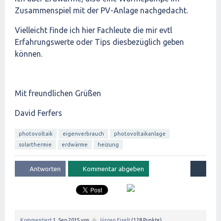
Zusammenspiel mit der PV-Anlage nachgedacht.
Vielleicht finde ich hier Fachleute die mir evtl
Erfahrungswerte oder Tips diesbezüglich geben
können.
Mit freundlichen Grüßen
David Ferfers
photovoltaik
eigenverbrauch
photovoltaikanlage
solarthermie
erdwärme
heizung
✦
Kommentiert
1, Sep 2015
von
Jürgen Eiselt
(
128
Punkte)