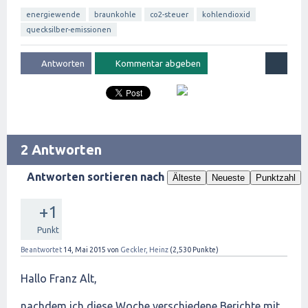
energiewende
braunkohle
co2-steuer
kohlendioxid
quecksilber-emissionen
2 Antworten
Antworten sortieren nach
Älteste
Neueste
Punktzahl
+1
Punkt
Beantwortet
14, Mai 2015
von
Geckler, Heinz
(
2,530
Punkte)
Hallo Franz Alt,
nachdem ich diese Woche verschiedene Berichte mit