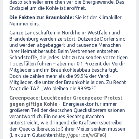
desto schneller erreichen wir die Energiewende. Das
Endspiel um die Kohle ist eröffnet.
Die Fakten zur Braunkohle:
Sie ist der Klimakiller
Nummer eins.
Ganze Landschaften in Nordrhein- Westfalen und
Brandenburg werden zerstört. Dutzende Dörfer sind
und werden abgebaggert und tausende Menschen
ihrer Heimat beraubt. Beim Verbrennen entstehen
Schadstoffe, die jedes Jahr zu tausenden vorzeitigen
Todesfällen führen – aber nur 0.1 Prozent der Verdi-
Mitglieder sind im Braunkohleabbau beschäftigt.
Doch sie zählen mehr als die 99.9% der Verdi-
Mitglieder, die unter der Braunkohle leiden. Zu Recht
fragt die TAZ: „Wo bleiben die 99.9%?“
Greenpeace: Leuchtender Greenpeace-Protest
gegen giftige Kohle
- Energiesektor für immer
größeren Teil der deutschen Quecksilberemissionen
verantwortlich. Ein neues Rechtsgutachten
unterstreicht, wie dringend die Kraftwerksbetreiber
den Quecksilberausstoß ihrer Meiler senken müssen.
(Link zum Gutachten:
http://gpurl.de/wGFe6
)