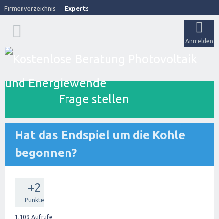
Firmenverzeichnis
Experts
Anmelden
Frage stellen
Hat das Endspiel um die Kohle
begonnen?
+2
Punkte
1,109
Aufrufe