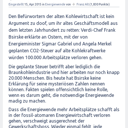
✦
Eingestellt
15, Apr 2015
in
Energiewende
von
Franz Alt
(
1,830
Punkte)
Den Befürwortern der alten Kohlewirtschaft ist kein
Argument zu doof, um ihr altes Geschäftsmodell aus
dem letzten Jahrhundert zu retten: Verdi-Chef Frank
Bsirske erklärte an Ostern, mit der von
Energieminister Sigmar Gabriel und Angela Merkel
geplanten CO2-Steuer auf alte Kohlekraftwerke
würden 100.000 Arbeitsplätze verloren gehen.
Die geplante Steuer betrifft aber lediglich die
Braunkohleindustrie und hier arbeiten nur noch knapp
20.000 Menschen. Bis heute hat Bsirske keine
Erklärung für seine mysteriösen Zahlen nennen
können. Fakten spielen offensichtlich keine Rolle,
wenn es darum geht, die notwendige Energiewende
madig zu machen.
Dass die Energiewende mehr Arbeitsplätze schafft als
in der fossil-atomaren Energiewirtschaft verloren
gehen, verschweigt ausgerechnet der
Gewerkschaftsboss. Wieder einmal fehlt jede