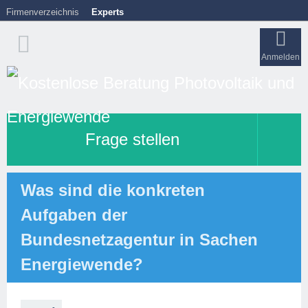
Firmenverzeichnis
Experts
Anmelden
Frage stellen
Was sind die konkreten
Aufgaben der
Bundesnetzagentur in Sachen
Energiewende?