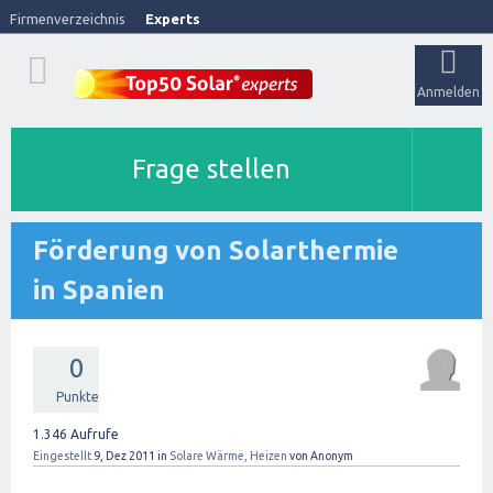
Firmenverzeichnis
Experts
Anmelden
Frage stellen
Förderung von Solarthermie
in Spanien
0
Punkte
1.346
Aufrufe
Eingestellt
9, Dez 2011
in
Solare Wärme, Heizen
von
Anonym