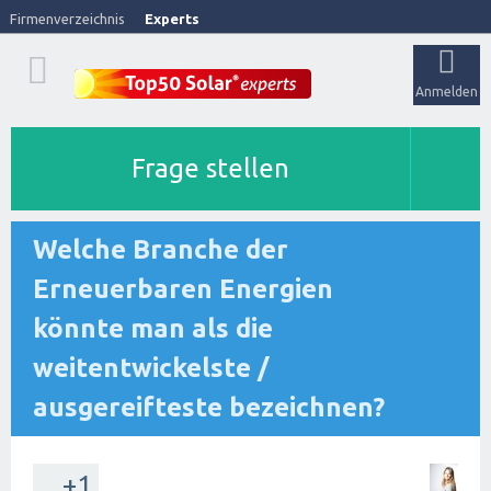
Firmenverzeichnis
Experts
Anmelden
Frage stellen
Welche Branche der
Erneuerbaren Energien
könnte man als die
weitentwickelste /
ausgereifteste bezeichnen?
+1