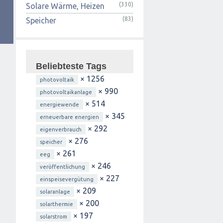
(330)
Solare Wärme, Heizen
(83)
Speicher
Beliebteste Tags
× 1256
photovoltaik
× 990
photovoltaikanlage
× 514
energiewende
× 345
erneuerbare energien
× 292
eigenverbrauch
× 276
speicher
× 261
eeg
× 246
veröffentlichung
× 227
einspeisevergütung
× 209
solaranlage
× 200
solarthermie
× 197
solarstrom