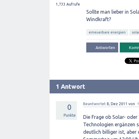
1,733
Aufrufe
Sollte man lieber in So
Windkraft?
erneuerbare energien
sola
1 Antwort
Beantwortet
8, Dez 2011
von
0
Punkte
Die Frage ob Solar- oder W
Technologien ergänzen s
deutlich billiger ist, ab