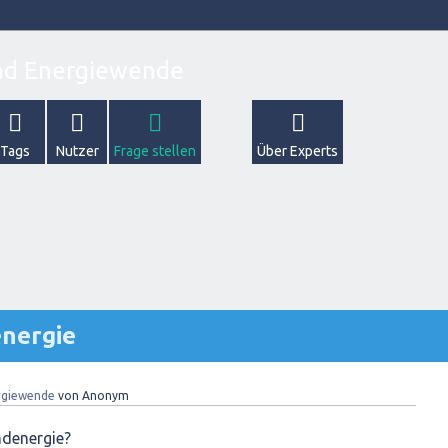
Tags
Nutzer
Frage stellen
Über Experts
nergie
rgiewende
von
Anonym
ndenergie?