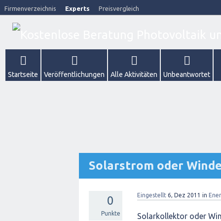
Firmenverzeichnis
Experts
Preisvergleich
Startseite
Veröffentlichungen
Alle Aktivitäten
Unbeantwortet
Solarstrom oder Winde
Eingestellt
6, Dez 2011
in
Ene
0
Punkte
Solarkollektor oder Wi