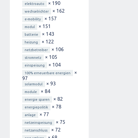
× 190
elektroauto
× 162
wechselrichter
× 157
e-mobility
× 151
modul
× 143
batterie
× 122
heizung
× 106
netzbetreiber
× 105
stromnetz
× 104
einspeisung
×
100% erneuerbare energien
97
× 93
solarmodul
× 84
module
× 82
energie sparen
× 78
energiepolitik
× 77
anlage
× 75
netzeinspeisung
× 72
netzanschluss
× 68
eeg-umlage