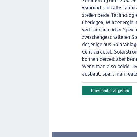
Sommertag um 12:00 Uhr 
während die kalte Jahres
stellen beide Technologi
überlegen, Windenergie 
verbrauchen. Aber Speiche
zwischengeschalteten Spe
derjenige aus Solaranla
Cent vergütet, Solarstrom
können derzeit aber kein
Wenn man also beide Tec
ausbaut, spart man reale