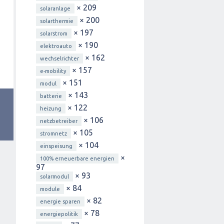
× 209
solaranlage
× 200
solarthermie
× 197
solarstrom
× 190
elektroauto
× 162
wechselrichter
× 157
e-mobility
× 151
modul
× 143
batterie
× 122
heizung
× 106
netzbetreiber
× 105
stromnetz
× 104
einspeisung
×
100% erneuerbare energien
97
× 93
solarmodul
× 84
module
× 82
energie sparen
× 78
energiepolitik