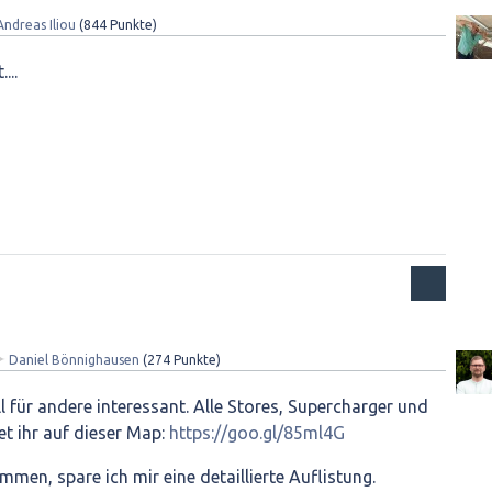
Andreas Iliou
(
844
Punkte)
...
✦
Daniel Bönnighausen
(
274
Punkte)
l für andere interessant. Alle Stores, Supercharger und
et ihr auf dieser Map:
https://goo.gl/85ml4G
men, spare ich mir eine detaillierte Auflistung.