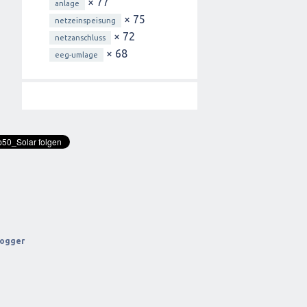
× 77
anlage
× 75
netzeinspeisung
× 72
netzanschluss
× 68
eeg-umlage