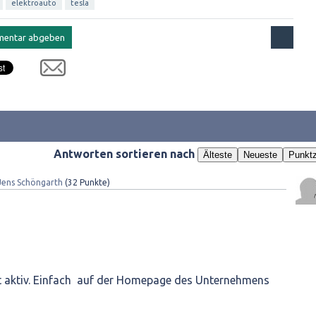
elektroauto
tesla
Antworten sortieren nach
Älteste
Neueste
Punktz
Jens Schöngarth
(
32
Punkte)
ht aktiv. Einfach auf der Homepage des Unternehmens