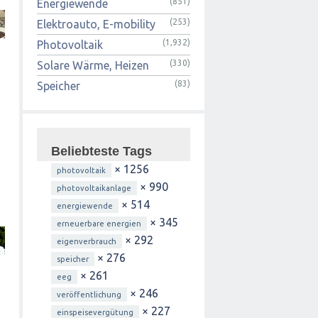
(851)
Energiewende
(253)
Elektroauto, E-mobility
(1,932)
Photovoltaik
(330)
Solare Wärme, Heizen
(83)
Speicher
Beliebteste Tags
× 1256
photovoltaik
× 990
photovoltaikanlage
× 514
energiewende
× 345
erneuerbare energien
× 292
eigenverbrauch
× 276
speicher
× 261
eeg
× 246
veröffentlichung
× 227
einspeisevergütung