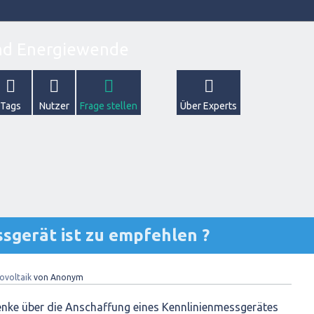
Tags
Nutzer
Frage stellen
Über Experts
sgerät ist zu empfehlen ?
ovoltaik
von
Anonym
denke über die Anschaffung eines Kennlinienmessgerätes