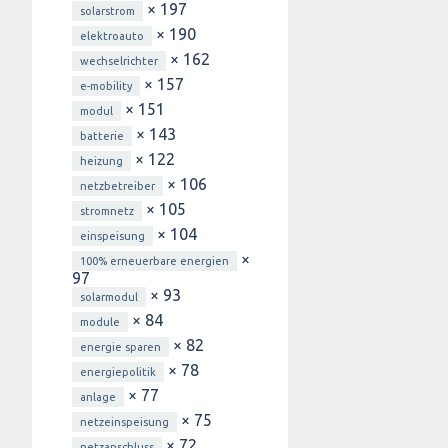
× 197
solarstrom
× 190
elektroauto
× 162
wechselrichter
× 157
e-mobility
× 151
modul
× 143
batterie
× 122
heizung
× 106
netzbetreiber
× 105
stromnetz
× 104
einspeisung
×
100% erneuerbare energien
97
× 93
solarmodul
× 84
module
× 82
energie sparen
× 78
energiepolitik
× 77
anlage
× 75
netzeinspeisung
× 72
netzanschluss