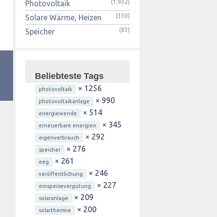
(1,932)
Photovoltaik
(330)
Solare Wärme, Heizen
(83)
Speicher
Beliebteste Tags
× 1256
photovoltaik
× 990
photovoltaikanlage
× 514
energiewende
× 345
erneuerbare energien
× 292
eigenverbrauch
× 276
speicher
× 261
eeg
× 246
veröffentlichung
× 227
einspeisevergütung
× 209
solaranlage
× 200
solarthermie