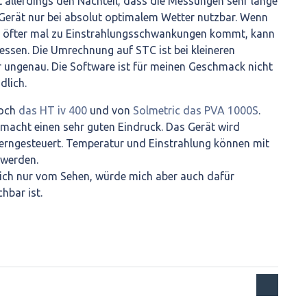
at allerdings den Nachteil, dass die Messungen sehr lange
 Gerät nur bei absolut optimalem Wetter nutzbar. Wenn
 öfter mal zu Einstrahlungsschwankungen kommt, kann
ssen. Die Umrechnung auf STC ist bei kleineren
r ungenau. Die Software ist für meinen Geschmack nicht
dlich.
noch
das HT iv 400
und von
Solmetric das PVA 1000S
.
macht einen sehr guten Eindruck. Das Gerät wird
ferngesteuert. Temperatur und Einstrahlung können mit
werden.
ich nur vom Sehen, würde mich aber auch dafür
hbar ist.