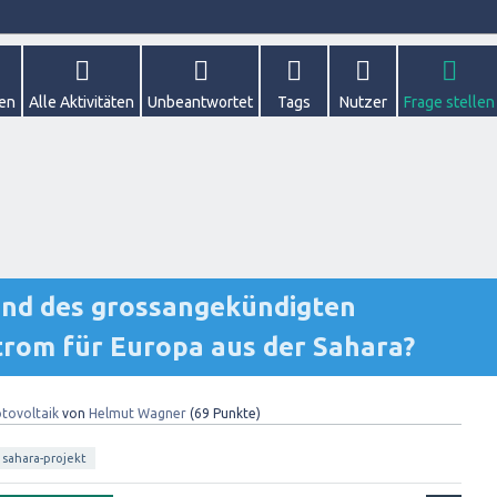
gen
Alle Aktivitäten
Unbeantwortet
Tags
Nutzer
Frage stellen
tand des grossangekündigten
trom für Europa aus der Sahara?
tovoltaik
von
Helmut Wagner
(
69
Punkte)
sahara-projekt