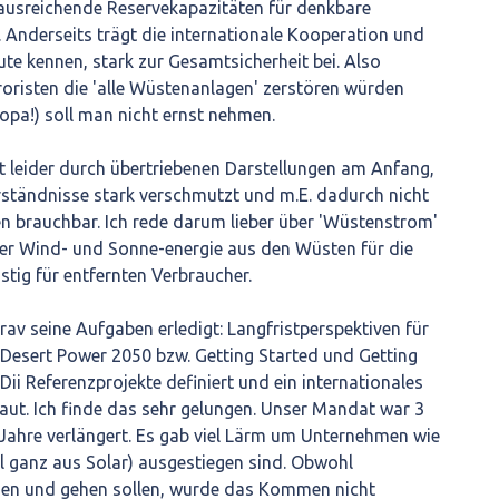
 ausreichende Reservekapazitäten für denkbare
 Anderseits trägt die internationale Kooperation und
ute kennen, stark zur Gesamtsicherheit bei. Also
roristen die 'alle Wüstenanlagen' zerstören würden
opa!) soll man nicht ernst nehmen.
ist leider durch übertriebenen Darstellungen am Anfang,
ständnisse stark verschmutzt und m.E. dadurch nicht
n brauchbar. Ich rede darum lieber über 'Wüstenstrom'
der Wind- und Sonne-energie aus den Wüsten für die
stig für entfernten Verbraucher.
 brav seine Aufgaben erledigt: Langfristperspektiven für
Desert Power 2050 bzw. Getting Started und Getting
ii Referenzprojekte definiert und ein internationales
aut. Ich finde das sehr gelungen. Unser Mandat war 3
Jahre verlängert. Es gab viel Lärm um Unternehmen wie
eil ganz aus Solar) ausgestiegen sind. Obwohl
men und gehen sollen, wurde das Kommen nicht