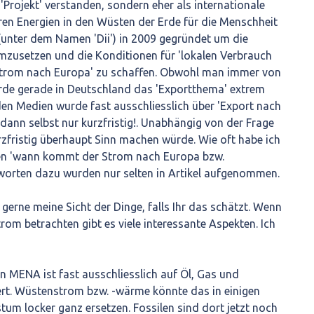
 'Projekt' verstanden, sondern eher als internationale
n Energien in den Wüsten der Erde für die Menschheit
 (unter dem Namen 'Dii') in 2009 gegründet um die
mzusetzen und die Konditionen für 'lokalen Verbrauch
trom nach Europa' zu schaffen. Obwohl man immer von
urde gerade in Deutschland das 'Exportthema' extrem
 den Medien wurde fast ausschliesslich über 'Export nach
ann selbst nur kurzfristig!. Unabhängig von der Frage
zfristig überhaupt Sinn machen würde. Wie oft habe ich
en 'wann kommt der Strom nach Europa bzw.
worten dazu wurden nur selten in Artikel aufgenommen.
 gerne meine Sicht der Dinge, falls Ihr das schätzt. Wenn
m betrachten gibt es viele interessante Aspekten. Ich
in MENA ist fast ausschliesslich auf Öl, Gas und
ert. Wüstenstrom bzw. -wärme könnte das in einigen
um locker ganz ersetzen. Fossilen sind dort jetzt noch