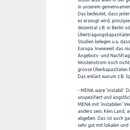
in unserem gemeinsamen
Das bedeutet, dass jeder
es erzeugt wird, prinzipi
dezentral z.B. in Berlin 
Übertragungskapazitäten 
Studien belegen u.a. das
Europa. Inwieweit das rea
Angebots- und Nachfrage
Wüstenstrom noch nicht 
grosse Überkapazitäten h
Das erklärt warum z.B. S
- MENA wäre 'instabil'. D
unspezifiert und ängstli
MENA mit 'instabilen' Ve
anders sein. Kein Land, 
abgeben. Das ist auch ga
sehr gut mit lokalen un