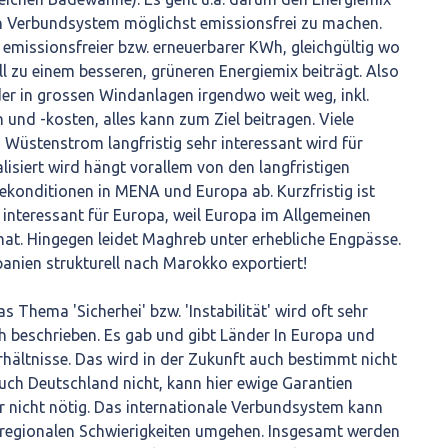
 Verbundsystem möglichst emissionsfrei zu machen.
 emissionsfreier bzw. erneuerbarer KWh, gleichgültig wo
ell zu einem besseren, grüneren Energiemix beiträgt. Also
oder in grossen Windanlagen irgendwo weit weg, inkl.
und -kosten, alles kann zum Ziel beitragen. Viele
s Wüstenstrom langfristig sehr interessant wird für
lisiert wird hängt vorallem von den langfristigen
konditionen in MENA und Europa ab. Kurzfristig ist
interessant für Europa, weil Europa im Allgemeinen
at. Hingegen leidet Maghreb unter erhebliche Engpässe.
panien strukturell nach Marokko exportiert!
as Thema 'Sicherhei' bzw. 'Instabilität' wird oft sehr
ch beschrieben. Es gab und gibt Länder In Europa und
rhältnisse. Das wird in der Zukunft auch bestimmt nicht
auch Deutschland nicht, kann hier ewige Garantien
r nicht nötig. Das internationale Verbundsystem kann
d regionalen Schwierigkeiten umgehen. Insgesamt werden