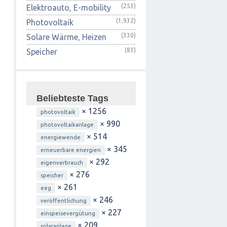
(253)
Elektroauto, E-mobility
(1,932)
Photovoltaik
(330)
Solare Wärme, Heizen
(83)
Speicher
Beliebteste Tags
× 1256
photovoltaik
× 990
photovoltaikanlage
× 514
energiewende
× 345
erneuerbare energien
× 292
eigenverbrauch
× 276
speicher
× 261
eeg
× 246
veröffentlichung
× 227
einspeisevergütung
× 209
solaranlage