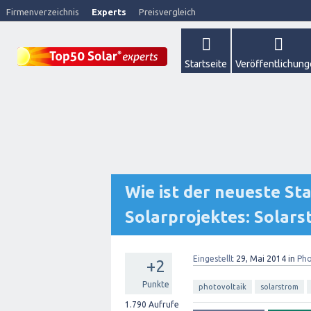
Firmenverzeichnis
Experts
Preisvergleich
Startseite
Veröffentlichun
Wie ist der neueste S
Solarprojektes: Solars
Eingestellt
29, Mai 2014
in
Pho
+2
Punkte
photovoltaik
solarstrom
1.790
Aufrufe