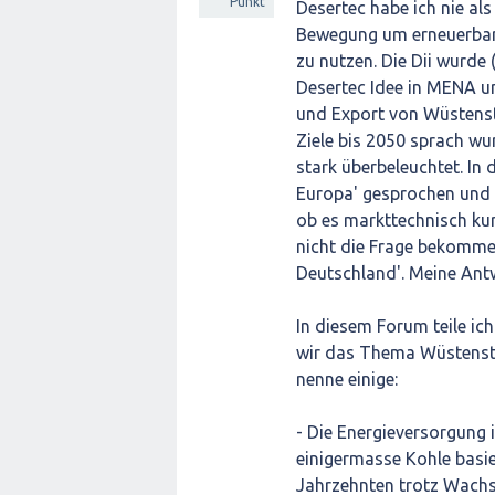
Punkt
Desertec habe ich nie als
Bewegung um erneuerbare
zu nutzen. Die Dii wurde
Desertec Idee in MENA u
und Export von Wüstens
Ziele bis 2050 sprach w
stark überbeleuchtet. In
Europa' gesprochen und d
ob es markttechnisch kur
nicht die Frage bekomm
Deutschland'. Meine Ant
In diesem Forum teile ich
wir das Thema Wüstenstro
nenne einige:
- Die Energieversorgung 
einigermasse Kohle basi
Jahrzehnten trotz Wachst