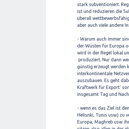
stark subventioniert. Re
ist und reduzieren die S
überall wettbewerbsfähig.
aber auch viele andere In
- Warum auch immer sind
der Wüsten für Europa od
wird in der Regel lokal u
produziert. Nur dann wen
günstig erzeugt werden k
interkontinentale Netzve
auszubauen. Es geht dab
Kraftwerk für Export' s
insgesamt Tag und Nacht
- wenn es das Ziel ist d
Helisnki, Tunis usw.) zu 
Europa, Maghreb usw. ih
sitzen also allen in der