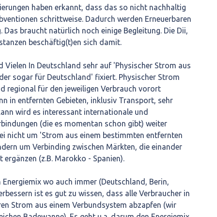
gierungen haben erkannt, dass das so nicht nachhaltig
ubventionen schrittweise. Dadurch werden Erneuerbaren
 Das braucht natürlich noch einige Begleitung. Die Dii,
stanzen beschäftig(t)en sich damit.
 Vielen In Deutschland sehr auf 'Physischer Strom aus
er sogar für Deutschland' fixiert. Physischer Strom
nd regional für den jeweiligen Verbrauch vorort
n in entfernten Gebieten, inklusiv Transport, sehr
ann wird es interessant internationale und
rbindungen (die es momentan schon gibt) weiter
ei nicht um 'Strom aus einem bestimmten entfernten
ondern um Verbinding zwischen Märkten, die einander
 ergänzen (z.B. Marokko - Spanien).
en Energiemix wo auch immer (Deutschland, Berin,
verbessern ist es gut zu wissen, dass alle Verbraucher in
ren Strom aus einem Verbundsystem abzapfen (wir
 gleichen Badewanne). Es geht u.a. darum den Energiemix