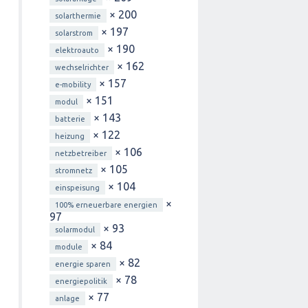
× 200
solarthermie
× 197
solarstrom
× 190
elektroauto
× 162
wechselrichter
× 157
e-mobility
× 151
modul
× 143
batterie
× 122
heizung
× 106
netzbetreiber
× 105
stromnetz
× 104
einspeisung
×
100% erneuerbare energien
97
× 93
solarmodul
× 84
module
× 82
energie sparen
× 78
energiepolitik
× 77
anlage