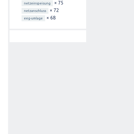
× 75
netzeinspeisung
× 72
netzanschluss
× 68
eeg-umlage