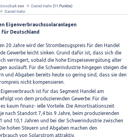
✦
otovoltaik
von
Daniel Hahn
(
11
Punkte)
✦
Daniel Hahn
en Eigenverbrauchssolaranlagen
 für Deutschland
ten 20 Jahre wird der Strombezugspreis für den Handel
e Gewerbe leicht sinken. Grund dafür ist, dass sich die
ch verringert, sobald die hohe Einspeisevergütung alter
en ausläuft. Für die Schwerindustrie hingegen steigen die
rn und Abgaben bereits heute so gering sind, dass sie den
rompreis nicht kompensieren.
t Eigenverbrauch ist für das Segment Handel am
 gefolgt von dem produzierenden Gewerbe. Für die
es kaum finanz- ielle Vorteile. Die Amortisationszeit
je nach Standort 7,4 bis 9 Jahre, beim produzierenden
1 und 10,1 Jahren und bei der Schwerindustrie zwischen
 Die hohen Steuern und Abgaben machen den
rbrauch von Solarstrom attraktiv.