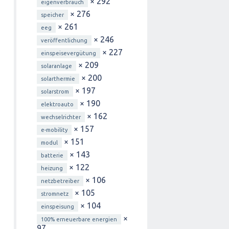
× 292
eigenverbrauch
× 276
speicher
× 261
eeg
× 246
veröffentlichung
× 227
einspeisevergütung
× 209
solaranlage
× 200
solarthermie
× 197
solarstrom
× 190
elektroauto
× 162
wechselrichter
× 157
e-mobility
× 151
modul
× 143
batterie
× 122
heizung
× 106
netzbetreiber
× 105
stromnetz
× 104
einspeisung
×
100% erneuerbare energien
97