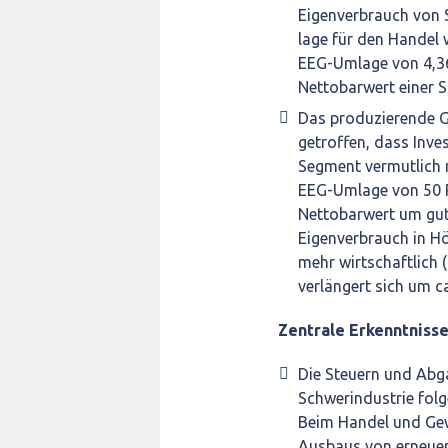
Eigenverbrauch von S
lage für den Handel w
EEG-Umlage von 4,36
Nettobarwert einer S
Das produzierende G
getroffen, dass Inve
Segment vermutlich n
EEG-Umlage von 50 P
Nettobarwert um gut 
Eigenverbrauch in Hö
mehr wirtschaftlich
verlängert sich um ca
Zentrale Erkenntnisse 
Die Steuern und Abg
Schwerindustrie folg
Beim Handel und Gewe
Ausbaus von erneuer