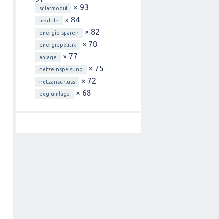
× 93
solarmodul
× 84
module
× 82
energie sparen
× 78
energiepolitik
× 77
anlage
× 75
netzeinspeisung
× 72
netzanschluss
× 68
eeg-umlage