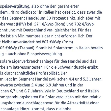
speisevergütung, also ohne den garantierten
em „ritiro dedicato“ in Italien hat gezeigt, dass zwar die
ür das Segment Handel um 30 Prozent sinkt, sich aber mit
tobarwert (NPV) bei 571 €/kWp (Rom) und 702 €/kWp
ohnt und mit Deutschland ver- gleichbar ist. Für das
e ist ein Minimumpreis gar nicht erforder- lich. Der
t bleibt unverändert bei 867 €/kWp (Rom)
5 €/kWp (Trapani). Somit ist Solarstrom in Italien bereits
ig – auch ohne Einspeisevergütung.
ne solare Eigenverbrauchsanlage für den Handel und das
e am interessantesten. Für die Schwerindustrie ergibt
is durchschnittliche Profitabilität. Der
m liegt im Segment Handel zwi- schen 4,4 und 5,3 Jahren,
ewerbe zwischen 5,4 und 6,9 Jahren und in der
chen 6,7 und 8,7 Jahren. Wie in Deutschland und Italien
romgestehungskosten für Solar verglichen mit den relativ
ungskosten ausschlaggebend für die Attraktivität einer
uchsanlage. Hinzu kommt, dass die hohe