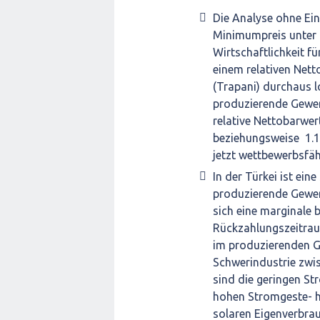
Die Analyse ohne Ein
Minimumpreis unter d
Wirtschaftlichkeit f
einem relativen Net
(Trapani) durchaus l
produzierende Gewerb
relative Nettobarwer
beziehungsweise 1.10
jetzt wettbewerbsfäh
In der Türkei ist ei
produzierende Gewerb
sich eine marginale b
Rückzahlungszeitrau
im produzierenden G
Schwerindustrie zwis
sind die geringen St
hohen Stromgeste- h
solaren Eigenverbra