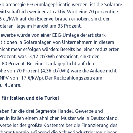
olarenergie EEG-umlagepflichtig werden, ist die Solaran-
irtschaftlich weniger attraktiv. Wird eine 70 prozentige
 ct/kWh auf den Eigenverbrauch erhoben, sinkt der
olaran- lage im Handel um 33 Prozent.
ewerbe würde von einer EEG-Umlage derart stark
stitionen in Solaranlagen von Unternehmern in diesem
icht mehr erfolgen würden: Bereits bei einer reduzierten
rozent, was 3,12 ct/kWh entspricht, sinkt der
80 Prozent. Bei einer Umlagepflicht auf den
he von 70 Prozent (4,36 ct/kWh) wäre die Anlage nicht
 (NPV von -17 €/kWp). Der Rückzahlungszeitraum
. 4 Jahre.
für Italien und die Türkei
aben für die drei Segmente Handel, Gewerbe und
en in Italien einem ähnlichen Muster wie in Deutschland.
rbe ist der größte Kostentreiber die Finanzierung des
barer Energie, während die Schwerindustrie von dieser