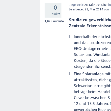
Eingestellt
28, Mär 2014
in
Ph
0
Bearbeitet
28, Mär 2014
von
Punkte
Studie zu gewerblich
1,025
Aufrufe
Zentrale Erkenntnisse
Innerhalb der nächs
und das produzierend
EEG-Umlage erheb- li
Solar- und Windanlag
Kosten, da die Steue
steigenden Börsenst
Eine Solaranlage mi
attraktivsten, dicht
Schwerindustrie gibt 
beträgt beim Handel 
Gewerbe zwischen 8,
12 und 15,5 Jahren.
gewerblichen Eigenve