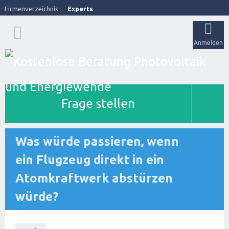
Firmenverzeichnis
Experts
Anmelden
Frage stellen
Was würde passieren, wenn
ein Flugzeug direkt in ein
Atomkraftwerk abstürzen
würde?