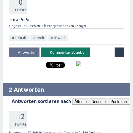
0
Punkte
710
Aufrufe
Eingestellt
17, Feb 2014
in
Energiewende
von
Anonym
atomkraft
umwelt
kraftwerk
2 Antworten
Antworten sortieren nach
Älteste
Neueste
Punktzahl
+2
Punkte
✦
Beantwortet
17, Feb 2014
von
Jörg Tuguntke
(
1,368
Punkte)