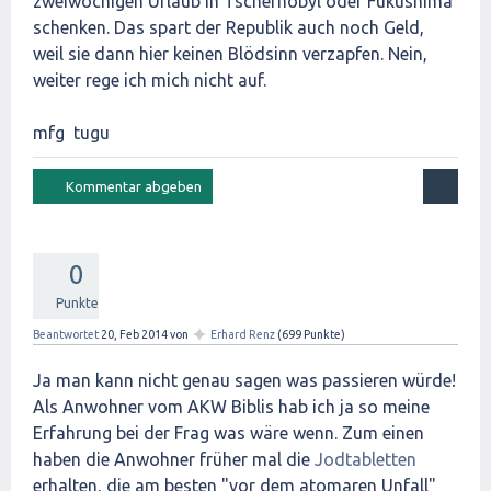
zweiwöchigen Urlaub in Tschernobyl oder Fukushima
schenken. Das spart der Republik auch noch Geld,
weil sie dann hier keinen Blödsinn verzapfen. Nein,
weiter rege ich mich nicht auf.
mfg tugu
0
Punkte
✦
Beantwortet
20, Feb 2014
von
Erhard Renz
(
699
Punkte)
Ja man kann nicht genau sagen was passieren würde!
Als Anwohner vom AKW Biblis hab ich ja so meine
Erfahrung bei der Frag was wäre wenn. Zum einen
haben die Anwohner früher mal die
Jodtabletten
erhalten, die am besten "vor dem atomaren Unfall"