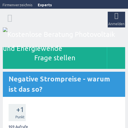
Firmenverzeichnis
Experts
Anmelden
Frage stellen
Negative Strompreise - warum
ist das so?
+1
Punkt
909
Aufrufe