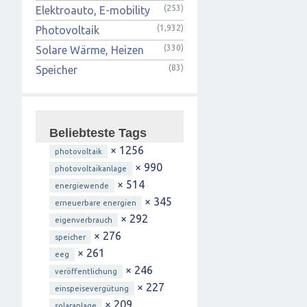
(253)
Elektroauto, E-mobility
(1,932)
Photovoltaik
(330)
Solare Wärme, Heizen
(83)
Speicher
Beliebteste Tags
× 1256
photovoltaik
× 990
photovoltaikanlage
× 514
energiewende
× 345
erneuerbare energien
× 292
eigenverbrauch
× 276
speicher
× 261
eeg
× 246
veröffentlichung
× 227
einspeisevergütung
× 209
solaranlage