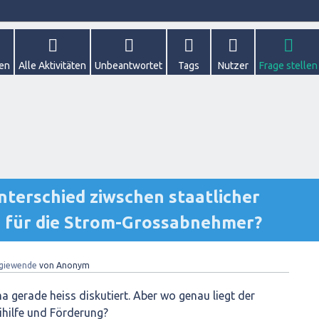
gen
Alle Aktivitäten
Unbeantwortet
Tags
Nutzer
Frage stellen
Unterschied ziwschen staatlicher
g für die Strom-Grossabnehmer?
giewende
von
Anonym
a gerade heiss diskutiert. Aber wo genau liegt der
ihilfe und Förderung?