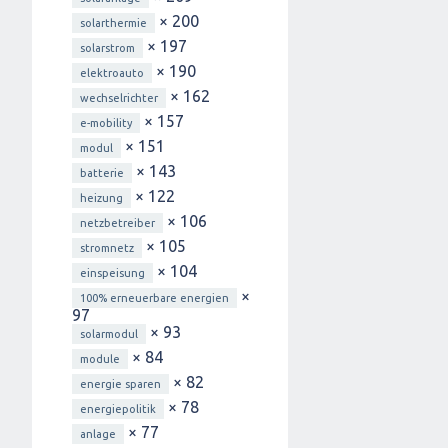
× 200
solarthermie
× 197
solarstrom
× 190
elektroauto
× 162
wechselrichter
× 157
e-mobility
× 151
modul
× 143
batterie
× 122
heizung
× 106
netzbetreiber
× 105
stromnetz
× 104
einspeisung
×
100% erneuerbare energien
97
× 93
solarmodul
× 84
module
× 82
energie sparen
× 78
energiepolitik
× 77
anlage