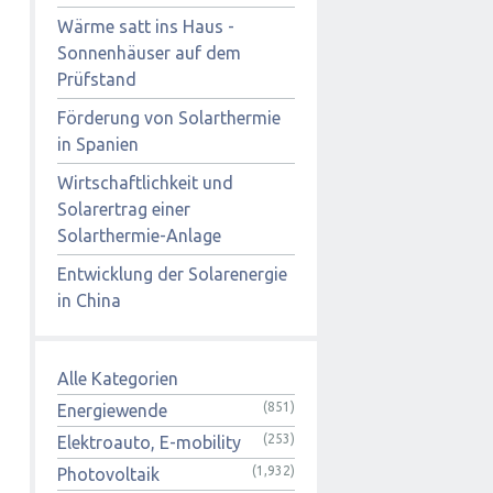
Wärme satt ins Haus -
Sonnenhäuser auf dem
Prüfstand
Förderung von Solarthermie
in Spanien
Wirtschaftlichkeit und
Solarertrag einer
Solarthermie-Anlage
Entwicklung der Solarenergie
in China
Alle Kategorien
(851)
Energiewende
(253)
Elektroauto, E-mobility
(1,932)
Photovoltaik