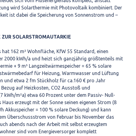
heidet sich vom Plusenergiehaus komplett, anstatt
g wird Solarthermie mit Photovoltaik kombiniert. Der
keit ist dabei die Speicherung von Sonnenstrom und –
E ZUR SOLARSTROMAUTARKIE
 hat 162 m² Wohnfläche, KfW 55 Standard, einen
 2000 kWh/a und heizt sich ganzjährig größtenteils mit
hermie + 9 m³ Langzeitwärmespeicher = 65 % solare
estwärmebedarf für Heizung, Warmwasser und Lüftung
n und etwa 2 fm Stückholz für ca.160 € pro Jahr
in Bezug auf Heizkosten, CO2 Ausstoß und
(7 kWh/m²a) etwa 60 Prozent unter dem Passiv- Null-
s Haus erzeugt mit der Sonne seinen eigenen Strom (8
h Akkuspeicher = 100 % solare Deckung) und kann
arem Überschussstrom von Februar bis November das
auch abends nach der Arbeit mit selbst erzeugtem
ewohner sind vom Energieversorger komplett