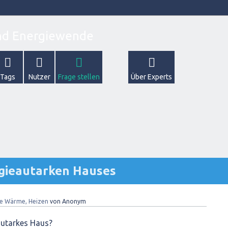
Tags
Nutzer
Frage stellen
Über Experts
gieautarken Hauses
re Wärme, Heizen
von
Anonym
autarkes Haus?