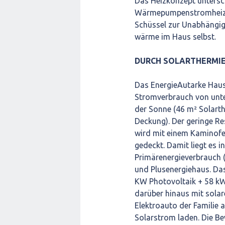
Das Heizkonzept untersc
Wärmepumpenstromheizun
Schüssel zur Unabhängig
wärme im Haus selbst.
DURCH SOLARTHERMI
Das EnergieAutarke Haus
Stromverbrauch von unter
der Sonne (46 m² Solart
Deckung). Der geringe R
wird mit einem Kaminofe
gedeckt. Damit liegt es 
Primärenergieverbrauch 
und Plusenergiehaus. Da
KW Photovoltaik + 58 kW
darüber hinaus mit sol
Elektroauto der Familie 
Solarstrom laden. Die B