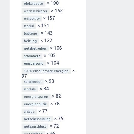
× 190
elektroauto
× 162
wechselrichter
× 157
e-mobility
× 151
modul
× 143
batterie
× 122
heizung
× 106
netzbetreiber
× 105
stromnetz
× 104
einspeisung
×
100% erneuerbare energien
97
× 93
solarmodul
× 84
module
× 82
energie sparen
× 78
energiepolitik
× 77
anlage
× 75
netzeinspeisung
× 72
netzanschluss
× 68
eeg-umlage