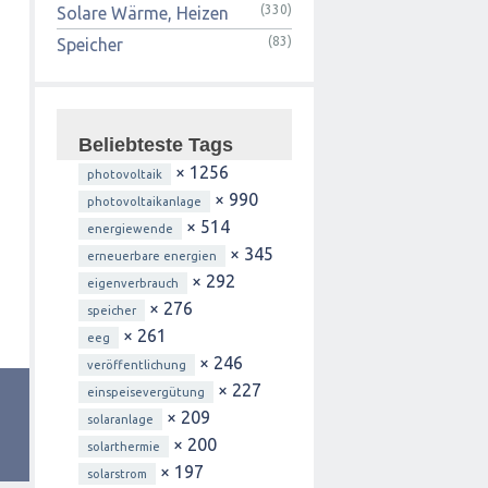
(330)
Solare Wärme, Heizen
(83)
Speicher
Beliebteste Tags
× 1256
photovoltaik
× 990
photovoltaikanlage
× 514
energiewende
× 345
erneuerbare energien
× 292
eigenverbrauch
× 276
speicher
× 261
eeg
× 246
veröffentlichung
× 227
einspeisevergütung
× 209
solaranlage
× 200
solarthermie
× 197
solarstrom