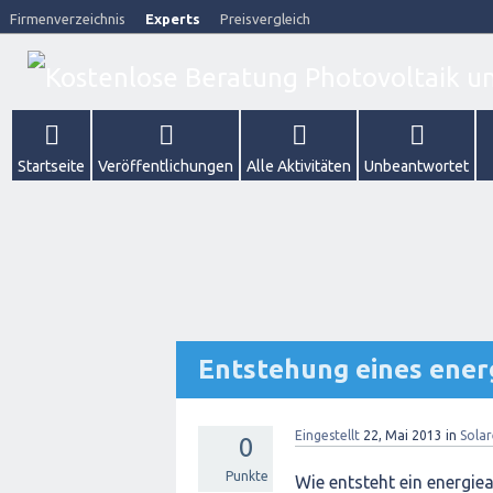
Firmenverzeichnis
Experts
Preisvergleich
Startseite
Veröffentlichungen
Alle Aktivitäten
Unbeantwortet
Entstehung eines ener
Eingestellt
22, Mai 2013
in
Sola
0
Punkte
Wie entsteht ein energie