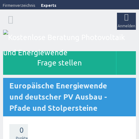
Firmenverzeichnis
Experts
Anmelden
Frage stellen
Europäische Energiewende
und deutscher PV Ausbau -
Pfade und Stolpersteine
0
Punkte