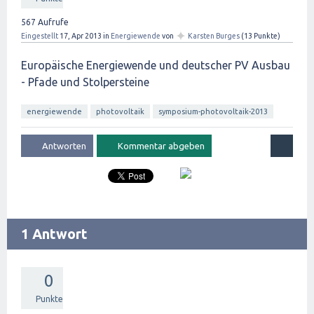
567
Aufrufe
✦
Eingestellt
17, Apr 2013
in
Energiewende
von
Karsten Burges
(
13
Punkte)
Europäische Energiewende und deutscher PV Ausbau
- Pfade und Stolpersteine
energiewende
photovoltaik
symposium-photovoltaik-2013
1 Antwort
0
Punkte