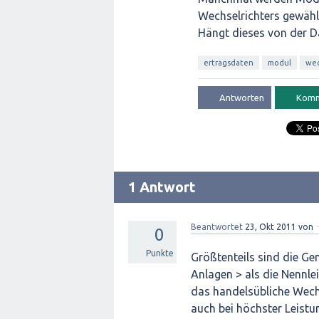
Wechselrichters gewählt.
Hängt dieses von der D
ertragsdaten
modul
wec
1 Antwort
Beantwortet
23, Okt 2011
von
0
Punkte
Größtenteils sind die Gen
Anlagen > als die Nennlei
das handelsübliche Wec
auch bei höchster Leistu