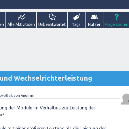
gen
Alle Aktivitäten
Unbeantwortet
Tags
Nutzer
Frage stellen
 und Wechselrichterleistung
ovoltaik
von
Anonym
stung der Module im Verhältnis zur Leistung der
en?
 mit einer größeren Leistung als die Leistung des