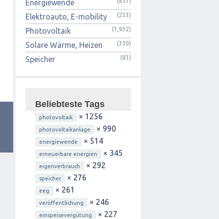
(851)
Energiewende
(253)
Elektroauto, E-mobility
(1,932)
Photovoltaik
(330)
Solare Wärme, Heizen
(83)
Speicher
Beliebteste Tags
× 1256
photovoltaik
× 990
photovoltaikanlage
× 514
energiewende
× 345
erneuerbare energien
× 292
eigenverbrauch
× 276
speicher
× 261
eeg
× 246
veröffentlichung
× 227
einspeisevergütung