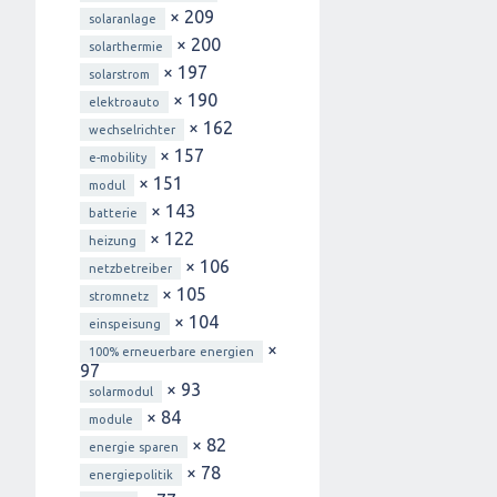
× 209
solaranlage
× 200
solarthermie
× 197
solarstrom
× 190
elektroauto
× 162
wechselrichter
× 157
e-mobility
× 151
modul
× 143
batterie
× 122
heizung
× 106
netzbetreiber
× 105
stromnetz
× 104
einspeisung
×
100% erneuerbare energien
97
× 93
solarmodul
× 84
module
× 82
energie sparen
× 78
energiepolitik