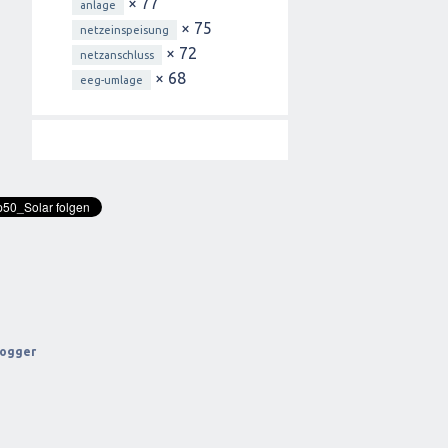
× 77
anlage
× 75
netzeinspeisung
× 72
netzanschluss
× 68
eeg-umlage