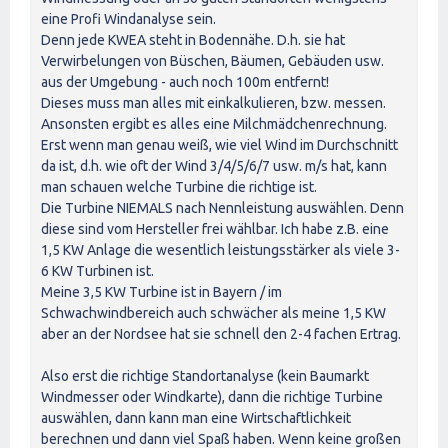
eine Profi Windanalyse sein.
Denn jede KWEA steht in Bodennähe. D.h. sie hat
Verwirbelungen von Büschen, Bäumen, Gebäuden usw.
aus der Umgebung - auch noch 100m entfernt!
Dieses muss man alles mit einkalkulieren, bzw. messen.
Ansonsten ergibt es alles eine Milchmädchenrechnung.
Erst wenn man genau weiß, wie viel Wind im Durchschnitt
da ist, d.h. wie oft der Wind 3/4/5/6/7 usw. m/s hat, kann
man schauen welche Turbine die richtige ist.
Die Turbine NIEMALS nach Nennleistung auswählen. Denn
diese sind vom Hersteller frei wählbar. Ich habe z.B. eine
1,5 KW Anlage die wesentlich leistungsstärker als viele 3-
6 KW Turbinen ist.
Meine 3,5 KW Turbine ist in Bayern / im
Schwachwindbereich auch schwächer als meine 1,5 KW
aber an der Nordsee hat sie schnell den 2-4 fachen Ertrag.
Also erst die richtige Standortanalyse (kein Baumarkt
Windmesser oder Windkarte), dann die richtige Turbine
auswählen, dann kann man eine Wirtschaftlichkeit
berechnen und dann viel Spaß haben. Wenn keine großen