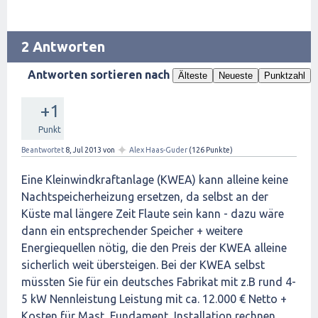
2 Antworten
Antworten sortieren nach
Älteste
Neueste
Punktzahl
+1
Punkt
✦
Beantwortet
8, Jul 2013
von
Alex Haas-Guder
(
126
Punkte)
Eine Kleinwindkraftanlage (KWEA) kann alleine keine
Nachtspeicherheizung ersetzen, da selbst an der
Küste mal längere Zeit Flaute sein kann - dazu wäre
dann ein entsprechender Speicher + weitere
Energiequellen nötig, die den Preis der KWEA alleine
sicherlich weit übersteigen. Bei der KWEA selbst
müssten Sie für ein deutsches Fabrikat mit z.B rund 4-
5 kW Nennleistung Leistung mit ca. 12.000 € Netto +
Kosten für Mast, Fundament, Installation rechnen.