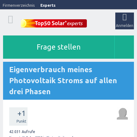
Firmenverzeichnis
Experts
Anmelden
Frage stellen
Eigenverbrauch meines
Photovoltaik Stroms auf allen
drei Phasen
+1
Punkt
42.031
Aufrufe