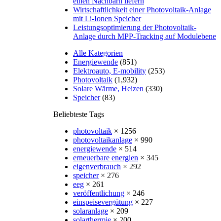
einen Nachbarn liefern
Wirtschaftlichkeit einer Photovoltaik-Anlage
mit Li-Ionen Speicher
Leistungsoptimierung der Photovoltaik-
Anlage durch MPP-Tracking auf Modulebene
Alle Kategorien
Energiewende
(851)
Elektroauto, E-mobility
(253)
Photovoltaik
(1,932)
Solare Wärme, Heizen
(330)
Speicher
(83)
Beliebteste Tags
photovoltaik
× 1256
photovoltaikanlage
× 990
energiewende
× 514
erneuerbare energien
× 345
eigenverbrauch
× 292
speicher
× 276
eeg
× 261
veröffentlichung
× 246
einspeisevergütung
× 227
solaranlage
× 209
solarthermie
× 200