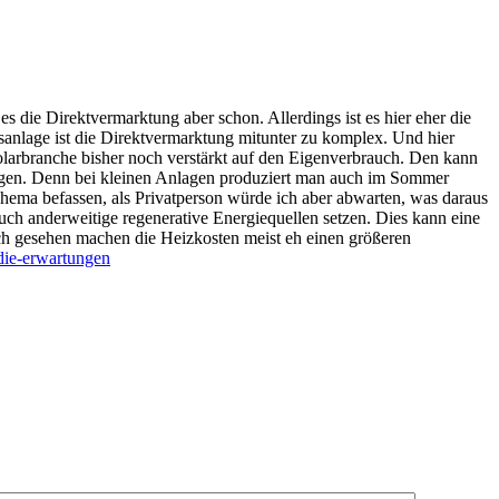
 die Direktvermarktung aber schon. Allerdings ist es hier eher die
sanlage ist die Direktvermarktung mitunter zu komplex. Und hier
olarbranche bisher noch verstärkt auf den Eigenverbrauch. Den kann
Anlagen. Denn bei kleinen Anlagen produziert man auch im Sommer
Thema befassen, als Privatperson würde ich aber abwarten, was daraus
auch anderweitige regenerative Energiequellen setzen. Dies kann eine
lich gesehen machen die Heizkosten meist eh einen größeren
die-erwartungen