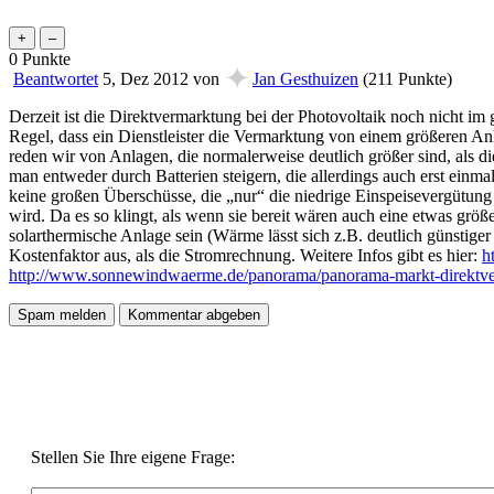
0
Punkte
✦
Beantwortet
5, Dez 2012
von
Jan Gesthuizen
(
211
Punkte)
Derzeit ist die Direktvermarktung bei der Photovoltaik noch nicht im
Regel, dass ein Dienstleister die Vermarktung von einem größeren A
reden wir von Anlagen, die normalerweise deutlich größer sind, als 
man entweder durch Batterien steigern, die allerdings auch erst einm
keine großen Überschüsse, die „nur“ die niedrige Einspeisevergütung
wird. Da es so klingt, als wenn sie bereit wären auch eine etwas größ
solarthermische Anlage sein (Wärme lässt sich z.B. deutlich günstige
Kostenfaktor aus, als die Stromrechnung. Weitere Infos gibt es hier:
h
http://www.sonnewindwaerme.de/panorama/panorama-markt-direktv
Stellen Sie Ihre eigene Frage: