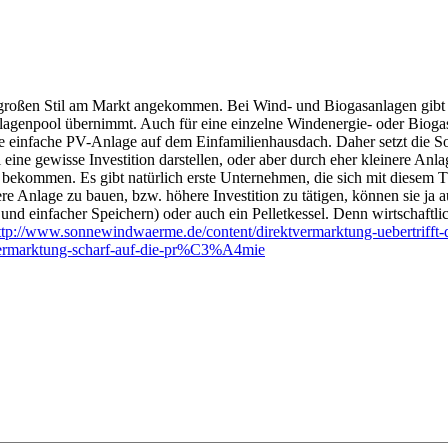
 großen Stil am Markt angekommen. Bei Wind- und Biogasanlagen gibt es
nlagenpool übernimmt. Auch für eine einzelne Windenergie- oder Bioga
die einfache PV-Anlage auf dem Einfamilienhausdach. Daher setzt die S
al eine gewisse Investition darstellen, oder aber durch eher kleinere 
 bekommen. Es gibt natürlich erste Unternehmen, die sich mit diesem 
ere Anlage zu bauen, bzw. höhere Investition zu tätigen, können sie ja 
r und einfacher Speichern) oder auch ein Pelletkessel. Denn wirtschaft
ttp://www.sonnewindwaerme.de/content/direktvermarktung-uebertrifft-
ermarktung-scharf-auf-die-pr%C3%A4mie