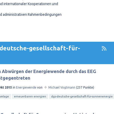
nd internationaler Kooperationen und
d administrativen Rahmenbedingungen
deutsche-gesellschaft-für-
 Abwürgen der Energiewende durch das EEG
ntgegentreten
✦
Okt 2015
in
Energiewende
von
Michael Vogtmann
(
237
Punkte)
umlage
erneuerbaren energien
dgs-deutsche-gesellschaft-für-sonnenenergie