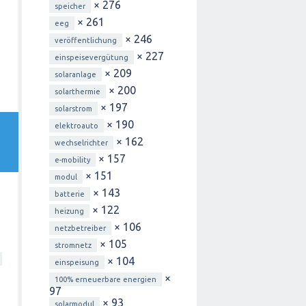
× 276
speicher
× 261
eeg
× 246
veröffentlichung
× 227
einspeisevergütung
× 209
solaranlage
× 200
solarthermie
× 197
solarstrom
× 190
elektroauto
× 162
wechselrichter
× 157
e-mobility
× 151
modul
× 143
batterie
× 122
heizung
× 106
netzbetreiber
× 105
stromnetz
× 104
einspeisung
×
100% erneuerbare energien
97
× 93
solarmodul