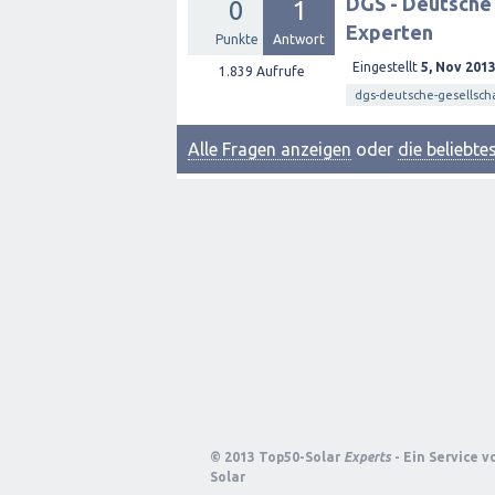
DGS - Deutsche 
0
1
Experten
Punkte
Antwort
Eingestellt
5, Nov 201
1.839
Aufrufe
dgs-deutsche-gesellsch
Alle Fragen anzeigen
oder
die beliebt
© 2013 Top50-Solar
Experts
- Ein Service 
Solar