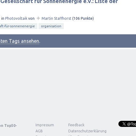
Gesellschaft für Sonnenenergie e.V.: Liste der
✦
3
in
Photovoltaik
von
Martin Staffhorst
(
106
Punkte)
aft-für-sonnenenergie
organisation
esten Tags ansehen
.
Impressum
Feedback
von
Top50-
AGB
Datenschutzerklärung