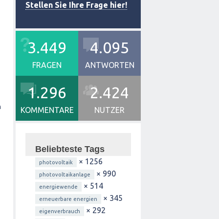
Stellen Sie Ihre Frage hier!
3.449
4.095
FRAGEN
ANTWORTEN
1.296
2.424
n
KOMMENTARE
NUTZER
Beliebteste Tags
× 1256
photovoltaik
× 990
photovoltaikanlage
× 514
energiewende
× 345
erneuerbare energien
× 292
eigenverbrauch