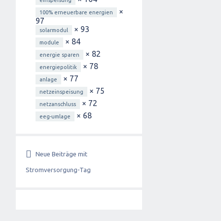
einspeisung
×
100% erneuerbare energien
97
× 93
solarmodul
× 84
module
× 82
energie sparen
× 78
energiepolitik
× 77
anlage
× 75
netzeinspeisung
× 72
netzanschluss
× 68
eeg-umlage
Neue Beiträge mit
Stromversorgung-Tag