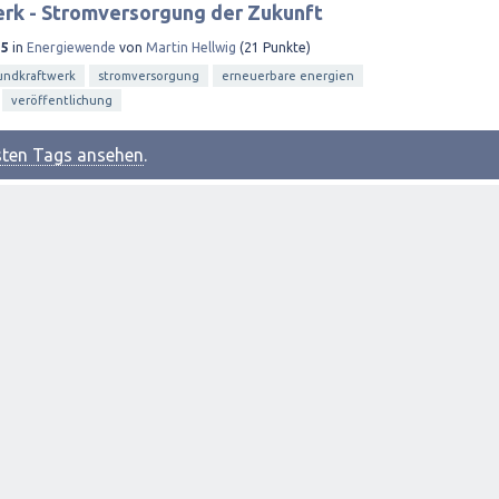
rk - Stromversorgung der Zukunft
15
in
Energiewende
von
Martin Hellwig
(
21
Punkte)
undkraftwerk
stromversorgung
erneuerbare energien
veröffentlichung
esten Tags ansehen
.