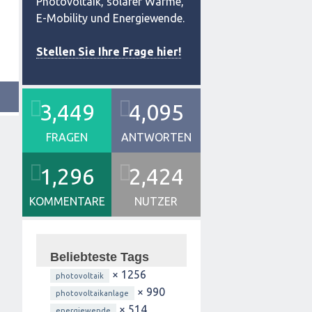
Photovoltaik, solarer Wärme,
E-Mobility und Energiewende.
Stellen Sie Ihre Frage hier!
3,449
4,095
FRAGEN
ANTWORTEN
1,296
2,424
KOMMENTARE
NUTZER
Beliebteste Tags
× 1256
photovoltaik
× 990
photovoltaikanlage
× 514
energiewende