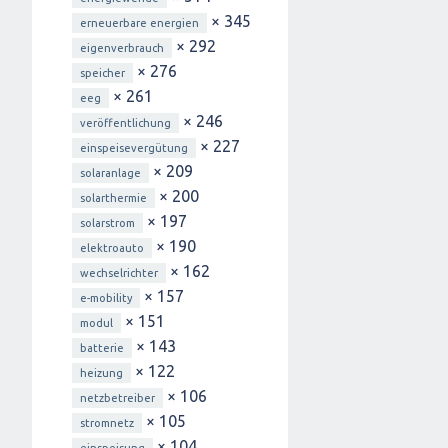
× 345
erneuerbare energien
× 292
eigenverbrauch
× 276
speicher
× 261
eeg
× 246
veröffentlichung
× 227
einspeisevergütung
× 209
solaranlage
× 200
solarthermie
× 197
solarstrom
× 190
elektroauto
× 162
wechselrichter
× 157
e-mobility
× 151
modul
× 143
batterie
× 122
heizung
× 106
netzbetreiber
× 105
stromnetz
× 104