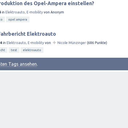
roduktion des Opel-Ampera einstellen?
4
in
Elektroauto, E-mobility
von
Anonym
to
opel ampera
ahrbericht Elektroauto
✦
14
in
Elektroauto, E-mobility
von
Nicole Münzinger
(
686
Punkte)
icht
test
elektroauto
esten Tags ansehen
.