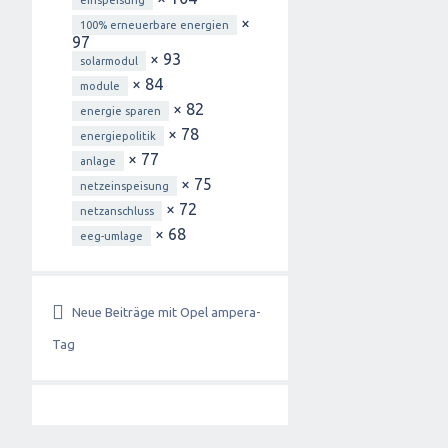
einspeisung
×
100% erneuerbare energien
97
× 93
solarmodul
× 84
module
× 82
energie sparen
× 78
energiepolitik
× 77
anlage
× 75
netzeinspeisung
× 72
netzanschluss
× 68
eeg-umlage
Neue Beiträge mit Opel ampera-
Tag