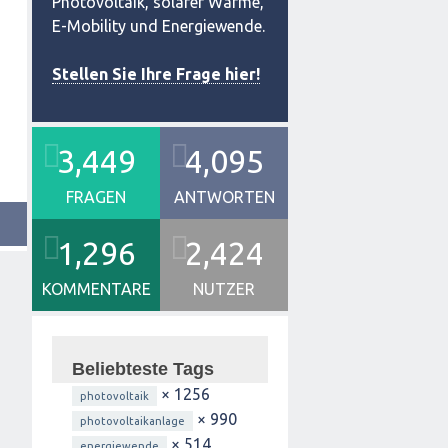
Photovoltaik, solarer Wärme,
E-Mobility und Energiewende.
Stellen Sie Ihre Frage hier!
3,449
4,095
FRAGEN
ANTWORTEN
1,296
2,424
KOMMENTARE
NUTZER
Beliebteste Tags
× 1256
photovoltaik
× 990
photovoltaikanlage
× 514
energiewende