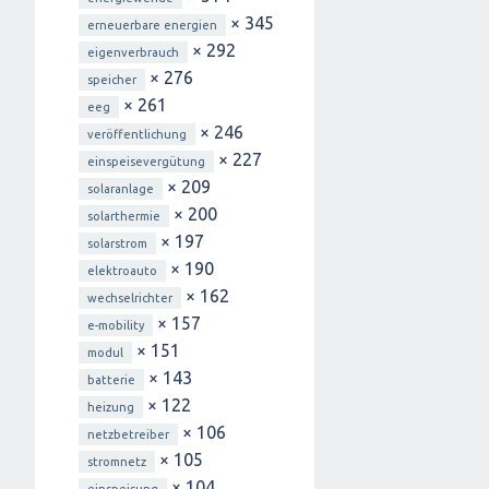
× 345
erneuerbare energien
× 292
eigenverbrauch
× 276
speicher
× 261
eeg
× 246
veröffentlichung
× 227
einspeisevergütung
× 209
solaranlage
× 200
solarthermie
× 197
solarstrom
× 190
elektroauto
× 162
wechselrichter
× 157
e-mobility
× 151
modul
× 143
batterie
× 122
heizung
× 106
netzbetreiber
× 105
stromnetz
× 104