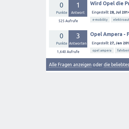
Wird Opel die P
0
1
Eingestellt
28, Jul 201
Punkte
Antwort
e-mobility
elektroau
525
Aufrufe
Opel Ampera - F
0
3
Eingestellt
27, Jan 20
Punkte
Antworten
opel ampera
fahrber
1,640
Aufrufe
Alle Fragen anzeigen
oder
die beliebt