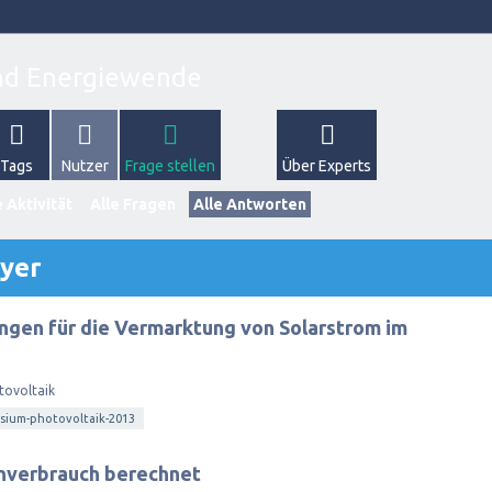
Tags
Nutzer
Frage stellen
Über Experts
 Aktivität
Alle Fragen
Alle Antworten
yer
ngen für die Vermarktung von Solarstrom im
tovoltaik
sium-photovoltaik-2013
nverbrauch berechnet