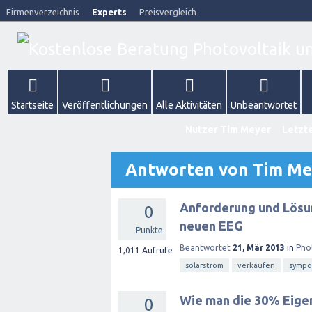
Firmenverzeichnis
Experts
Preisvergleich
Startseite
Veröffentlichungen
Alle Aktivitäten
Unbeantwortet
Nutzer Tim Meyer
Letzte
Antworten von Tim Me
Anforderung und Lösu
0
neuen EEG
Punkte
Beantwortet
21, Mär 2013
in
Pho
1,011
Aufrufe
solarstrom
verkaufen
sympo
Wie man die 30% Eige
0