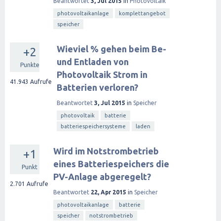
Beantwortet
3, Jul 2015
in
Photovoltaik
photovoltaikanlage
komplettangebot
speicher
Wieviel % gehen beim Be-
+2
und Entladen von
Punkte
Photovoltaik Strom in
41.943
Aufrufe
Batterien verloren?
Beantwortet
3, Jul 2015
in
Speicher
photovoltaik
batterie
batteriespeichersysteme
laden
Wird im Notstrombetrieb
+1
eines Batteriespeichers die
Punkt
PV-Anlage abgeregelt?
2.701
Aufrufe
Beantwortet
22, Apr 2015
in
Speicher
photovoltaikanlage
batterie
speicher
notstrombetrieb