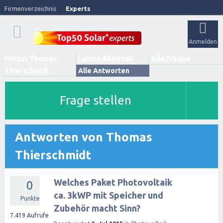
Firmenverzeichnis
Experts
Anmelden
Nutzer Thomas
Letzte Aktivität
Alle Fragen
Thierschmidt
Alle Antworten
Frage stellen
Antworten von Thomas
Thierschmidt
Welches Paket Photovoltaik
0
ca. 3kWP mit Speicher und
Punkte
Zubehör macht Sinn?
7.419
Aufrufe