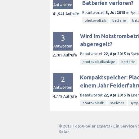
Batterien verloren?
Antworten
Beantwortet
3, Jul 2015
in
Spei
41,941
Aufrufe
photovoltaik
batterie
bat
Wird im Notstrombetri
3
abgeregelt?
Antworten
Beantwortet
22, Apr 2015
in
Spei
2,701
Aufrufe
photovoltaikanlage
batterie
Kompaktspeicher: Pla
2
einem Jahr Felderfahr
Antworten
Beantwortet
22, Apr 2015
in
Ene
4,779
Aufrufe
photovoltaik
speicher
symp
© 2013 Top50-Solar
Experts
- Ein Service 
Solar