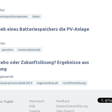
cher
teriespeichersysteme
laden
eb eines Batteriespeichers die PV-Anlage
cher
speicher
notstrombetrieb
cebo oder Zukunftslösung? Ergebnisse aus
ung
rgiewende
osium-photovoltaik-2015
eigenverbrauch
veröffentlichung
Impressum
Feedback
von
Top50-
AGB
Datenschutzerklärung
Experte
Über Experts