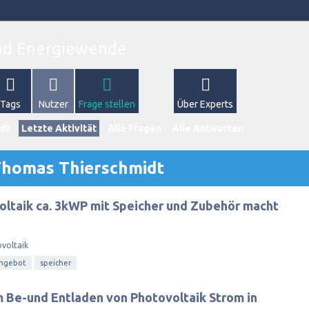
Tags
Nutzer
Frage stellen
Über Experts
dt
Letzte Aktivität
Alle Fragen
Alle Antworten
Thomas Thierschmidt
ltaik ca. 3kWP mit Speicher und Zubehör macht
voltaik
ngebot
speicher
 Be-und Entladen von Photovoltaik Strom in