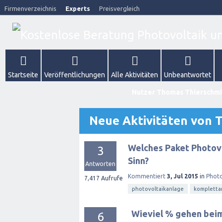
Firmenverzeichnis
Experts
Preisvergleich
Startseite
Veröffentlichungen
Alle Aktivitäten
Unbeantwortet
Nutzer Thomas Thierschmi
Neue Aktivitäten von 
Welches Paket Photovo
3
Sinn?
Antworten
Kommentiert
3, Jul 2015
in
Photo
7,417
Aufrufe
photovoltaikanlage
kompletta
Wieviel % gehen beim
6