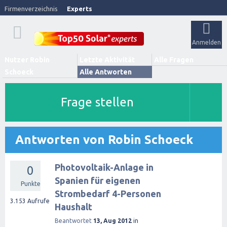
Firmenverzeichnis
Experts
Anmelden
Nutzer Robin
Letzte Aktivität
Alle Fragen
Schoeck
Alle Antworten
Frage stellen
Antworten von Robin Schoeck
Photovoltaik-Anlage in
0
Spanien für eigenen
Punkte
Strombedarf 4-Personen
3.153
Aufrufe
Haushalt
Beantwortet
13, Aug 2012
in