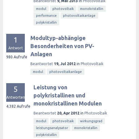
Beantwortet
9, Mai 2013
in
Photovoltaik
modul
photovoltaik
monokristallin
performance
photovoltaikanlage
polykristallin
Modultyp-abhängige
1
Besonderheiten von PV-
Antwort
Anlagen
980
Aufrufe
Beantwortet
19, Jul 2012
in
Photovoltaik
modul
photovoltaikanlage
Leistung von
5
polykristallinen und
Antworten
monokristallinen Modulen
4.382
Aufrufe
Beantwortet
20, Apr 2012
in
Photovoltaik
modul
photovoltaik
wirkungsgrad
leistungsanalysator
monokristallin
polykristallin