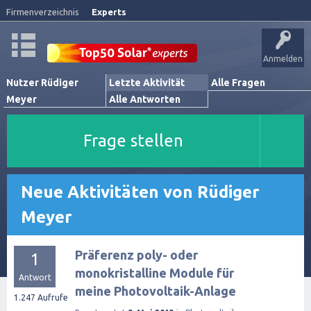
Firmenverzeichnis
Experts
Anmelden
Nutzer Rüdiger
Letzte Aktivität
Alle Fragen
Meyer
Alle Antworten
Frage stellen
Neue Aktivitäten von Rüdiger
Meyer
Präferenz poly- oder
1
monokristalline Module für
Antwort
meine Photovoltaik-Anlage
1.247
Aufrufe