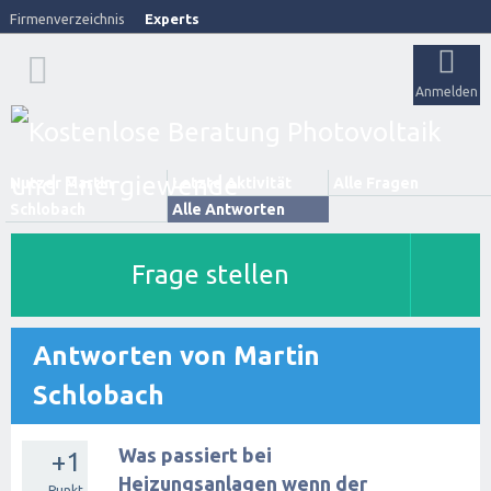
Firmenverzeichnis
Experts
Anmelden
Nutzer Martin
Letzte Aktivität
Alle Fragen
Schlobach
Alle Antworten
Frage stellen
Antworten von Martin
Schlobach
Was passiert bei
+1
Heizungsanlagen wenn der
Punkt