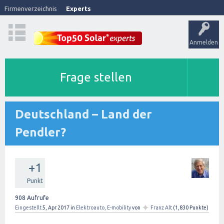
Firmenverzeichnis
Experts
Anmelden
Frage stellen
Deutschland – Land der
Pendler?
+1
Punkt
908
Aufrufe
✦
Eingestellt
5, Apr 2017
in
Elektroauto, E-mobility
von
Franz Alt
(
1,830
Punkte)