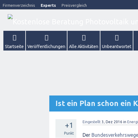
Firmenverzeichnis
Experts
Preisvergleich
Startseite
Veröffentlichungen
Alle Aktivitäten
Unbeantwortet
Ist ein Plan schon ein 
Eingestellt
3, Dez 2016
in
Energ
+1
Punkt
Der
Bundesverkehrswege