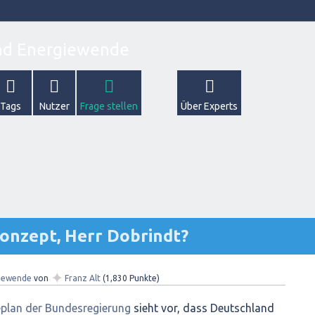
Tags
Nutzer
Frage stellen
Über Experts
Konzept, Herr Dobrindt?
✦
iewende
von
Franz Alt
(
1,830
Punkte)
plan der Bundesregierung
sieht vor, dass Deutschland