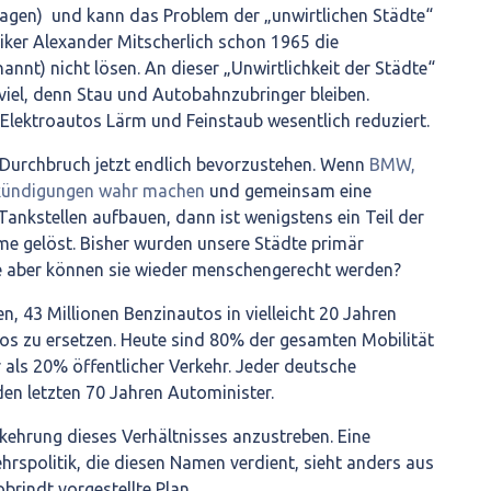
lagen) und kann das Problem der „unwirtlichen Städte“
iker Alexander Mitscherlich schon 1965 die
annt) nicht lösen. An dieser „Unwirtlichkeit der Städte“
viel, denn Stau und Autobahnzubringer bleiben.
Elektroautos Lärm und Feinstaub wesentlich reduziert.
 Durchbruch jetzt endlich bevorzustehen. Wenn
BMW,
kündigungen wahr machen
und gemeinsam eine
-Tankstellen aufbauen, dann ist wenigstens ein Teil der
me gelöst. Bisher wurden unsere Städte primär
e aber können sie wieder menschengerecht werden?
en, 43 Millionen Benzinautos in vielleicht 20 Jahren
os zu ersetzen. Heute sind 80% der gesamten Mobilität
als 20% öffentlicher Verkehr. Jeder deutsche
den letzten 70 Jahren Autominister.
kehrung dieses Verhältnisses anzustreben. Eine
hrspolitik, die diesen Namen verdient, sieht anders aus
obrindt vorgestellte Plan.