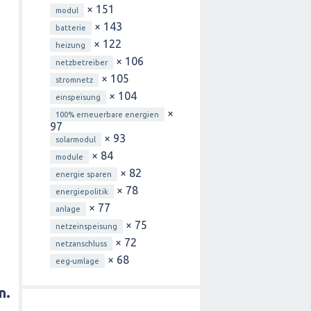
× 151
modul
× 143
batterie
× 122
heizung
× 106
netzbetreiber
× 105
stromnetz
× 104
einspeisung
×
100% erneuerbare energien
97
× 93
solarmodul
× 84
module
× 82
energie sparen
× 78
energiepolitik
× 77
anlage
× 75
netzeinspeisung
× 72
netzanschluss
× 68
eeg-umlage
n.