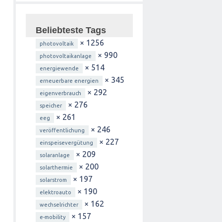
Beliebteste Tags
× 1256
photovoltaik
× 990
photovoltaikanlage
× 514
energiewende
× 345
erneuerbare energien
× 292
eigenverbrauch
× 276
speicher
× 261
eeg
× 246
veröffentlichung
× 227
einspeisevergütung
× 209
solaranlage
× 200
solarthermie
× 197
solarstrom
× 190
elektroauto
× 162
wechselrichter
× 157
e-mobility