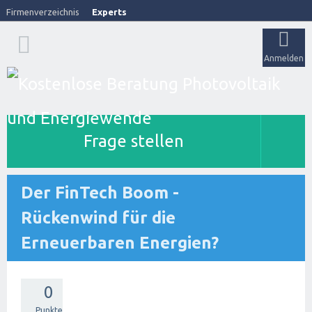
Firmenverzeichnis
Experts
Anmelden
Frage stellen
Der FinTech Boom -
Rückenwind für die
Erneuerbaren Energien?
0
Punkte