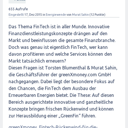
655
Aufrufe
Eingestellt
17, Dez 2015
in
Energiewende
von
Murat Sahin
(
12
Punkte)
Das Thema FinTech ist in aller Munde. Innovative
Finanzdienstleistungskonzepte drängen auf den
Markt und beeinflussen die gesamte Finanzbranche.
Doch was genau ist eigentlich FinTech, wer kann
davon profitieren und welche Services können den
Markt tatsächlich erneuern?
Diesen Fragen ist Torsten Blumenthal & Murat Sahin,
die Geschäftsführer der greenXmoney.com GmbH
nachgegangen. Dabei liegt der besondere Fokus auf
den Chancen, die FinTech dem Ausbau der
Erneuerbaren Energien bietet. Die These: Auf diesen
Bereich ausgerichtete innovative und ganzheitliche
Konzepte bringen frischen Rückenwind und können
zur Herausbildung einer „GreenFin“ führen.
greenXmoney_Fintech-Rückenwind-für-die-