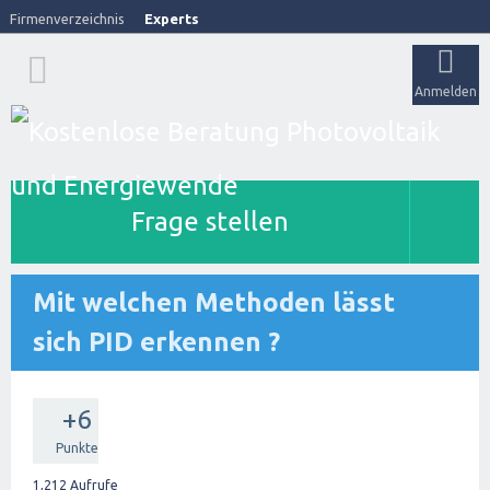
Firmenverzeichnis
Experts
Anmelden
Frage stellen
Mit welchen Methoden lässt
sich PID erkennen ?
+6
Punkte
1,212
Aufrufe