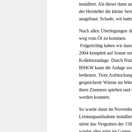
installiert. Als dieser dann 
der Hersteller die kleine Se
ausgebaut. Schade, wir hat
Nach allen Überlegungen übe
weg vom Öl zu kommen.
Folgerichtig haben wir da
2004 komplett auf Sonne umg
Kollektoranlage. Durch Nu
BHKW kann die Anlage sowo
bedienen. Trotz Aufstockung 
gespeicherte Wärme im Winte
ihren Zimmern spielten und 
werden konnten.
So wurde dann im November
Leistungsaufnahme installier
störte das Vergraben der 15
wieder alles grün im Garten.