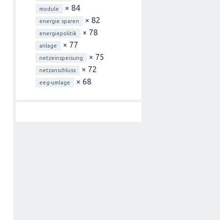
× 84
module
× 82
energie sparen
× 78
energiepolitik
× 77
anlage
× 75
netzeinspeisung
× 72
netzanschluss
× 68
eeg-umlage