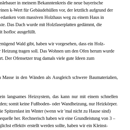
uslebauer in meinem Bekanntenkreis die neue bayerische
inen k-Wert für Gebäudehüllen vor, der letztlich aufgrund der
 Gedanken vom massiven Holzhaus weg zu einem Haus in
kte. Das Dach wurde mit Holzfaserplatten gedämmt, die
Isofloc ausgefüllt.
enügend Wald gibt, haben wir vorgesehen, dass ein Holz-
r Heizung tragen soll. Das Wohnen um den Ofen herum wurde
rt. Der Ofensetzer trug damals viele gute Ideen zum
n Masse in den Wänden als Ausgleich schwere Baumaterialien,
ein langsames Heizsystem, das kann nur mit einem schnellen
den; somit keine Fußboden- oder Wandheizung, nur Heizkörper.
ie Spitzenlast im Winter (wenn wir 'mal nicht zu Hause sind)
quelle her. Rechnerisch haben wir eine Grundleistung von 3 –
ichst effektiv erstellt werden sollte, haben wir ein Kleinst-