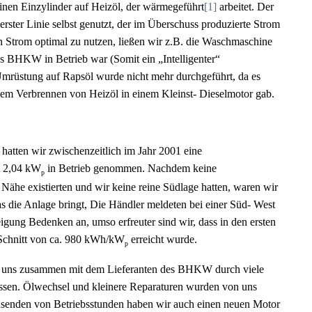
inen Einzylinder auf Heizöl, der wärmegeführt
[1]
arbeitet. Der
rster Linie selbst genutzt, der im Überschuss produzierte Strom
n Strom optimal zu nutzen, ließen wir z.B. die Waschmaschine
s BHKW in Betrieb war (Somit ein „Intelligenter“
Umrüstung auf Rapsöl wurde nicht mehr durchgeführt, da es
em Verbrennen von Heizöl in einem Kleinst- Dieselmotor gab.
 hatten wir zwischenzeitlich im Jahr 2001 eine
t 2,04 kW
in Betrieb genommen. Nachdem keine
p
 Nähe existierten und wir keine reine Südlage hatten, waren wir
as die Anlage bringt, Die Händler meldeten bei einer Süd- West
gung Bedenken an, umso erfreuter sind wir, dass in den ersten
r Schnitt von ca. 980 kWh/kW
erreicht wurde.
p
r uns zusammen mit dem Lieferanten des BHKW durch viele
ssen. Ölwechsel und kleinere Reparaturen wurden von uns
ausenden von Betriebsstunden haben wir auch einen neuen Motor