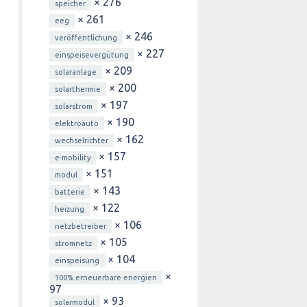
× 276
speicher
× 261
eeg
× 246
veröffentlichung
× 227
einspeisevergütung
× 209
solaranlage
× 200
solarthermie
× 197
solarstrom
× 190
elektroauto
× 162
wechselrichter
× 157
e-mobility
× 151
modul
× 143
batterie
× 122
heizung
× 106
netzbetreiber
× 105
stromnetz
× 104
einspeisung
×
100% erneuerbare energien
97
× 93
solarmodul