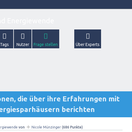
Tags
Nutzer
Frage stellen
Über Experts
nen, die über ihre Erfahrungen mit
ergiesparhäusern berichten
✦
rgiewende
von
Nicole Münzinger
(
686
Punkte)