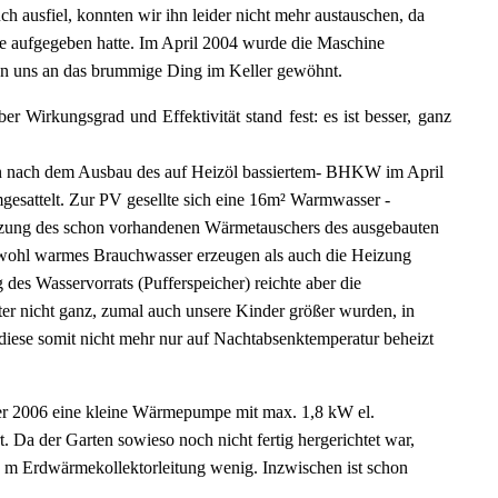
auch ausfiel, konnten wir ihn leider nicht mehr austauschen, da
rie aufgegeben hatte. Im April 2004 wurde die Maschine
ten uns an das brummige Ding im Keller gewöhnt.
r Wirkungsgrad und Effektivität stand fest: es ist besser, ganz
nn nach dem Ausbau des auf Heizöl bassiertem- BHKW im April
esattelt. Zur PV gesellte sich eine 16m² Warmwasser -
tzung des schon vorhandenen Wärmetauschers des ausgebauten
hl warmes Brauchwasser erzeugen als auch die Heizung
des Wasservorrats (Pufferspeicher) reichte aber die
r nicht ganz, zumal auch unsere Kinder größer wurden, in
diese somit nicht mehr nur auf Nachtabsenktemperatur beheizt
 2006 eine kleine Wärmepumpe mit max. 1,8 kW el.
t. Da der Garten sowieso noch nicht fertig hergerichtet war,
0 m Erdwärmekollektorleitung wenig. Inzwischen ist schon