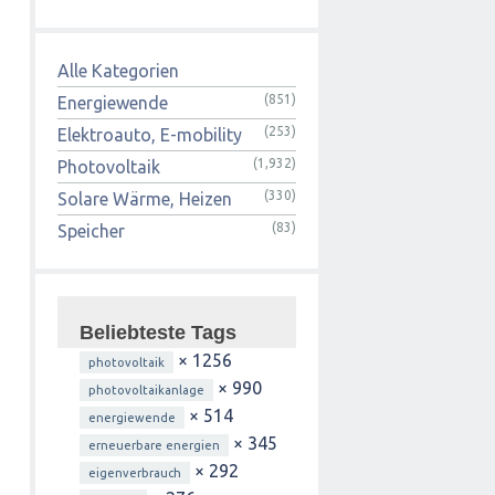
Alle Kategorien
(851)
Energiewende
(253)
Elektroauto, E-mobility
(1,932)
Photovoltaik
(330)
Solare Wärme, Heizen
(83)
Speicher
Beliebteste Tags
× 1256
photovoltaik
× 990
photovoltaikanlage
× 514
energiewende
× 345
erneuerbare energien
× 292
eigenverbrauch