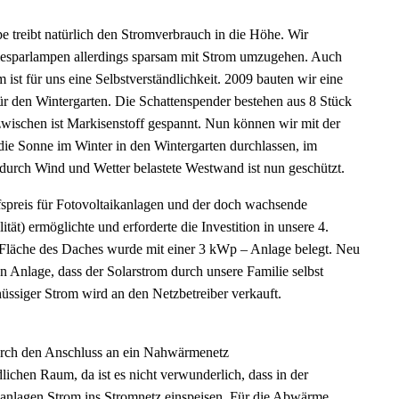
treibt natürlich den Stromverbrauch in die Höhe. Wir
iesparlampen allerdings sparsam mit Strom umzugehen. Auch
ist für uns eine Selbstverständlichkeit. 2009
bauten wir eine
ür den Wintergarten. Die Schattenspender bestehen aus 8 Stück
ischen ist Markisenstoff gespannt. Nun können wir mit der
die Sonne im Winter in den Wintergarten durchlassen, im
durch Wind und Wetter belastete Westwand ist nun geschützt.
fspreis für Fotovoltaikanlagen und der doch wachsende
tät) ermöglichte und erforderte die Investition in unsere 4.
ie Fläche des Daches wurde mit einer 3 kWp – Anlage belegt. Neu
ten Anlage, dass der Solarstrom durch unsere Familie selbst
hüssiger Strom wird an den Netzbetreiber verkauft.
rch den Anschluss an ein Nahwärmenetz
ichen Raum, da ist es nicht verwunderlich, dass in der
anlagen Strom ins Stromnetz einspeisen. Für die Abwärme