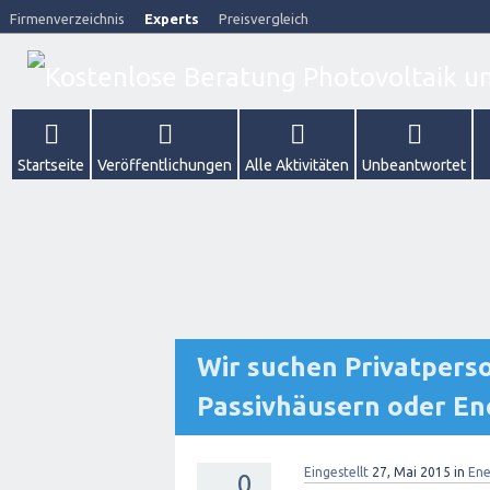
Firmenverzeichnis
Experts
Preisvergleich
Startseite
Veröffentlichungen
Alle Aktivitäten
Unbeantwortet
Wir suchen Privatperso
Passivhäusern oder En
Eingestellt
27, Mai 2015
in
Ene
0