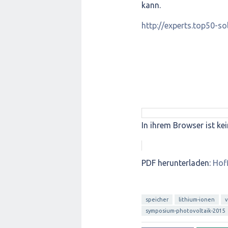
kann.
http://experts.top50-
In ihrem Browser ist kei
PDF herunterladen:
Hof
speicher
lithium-ionen
v
symposium-photovoltaik-2015