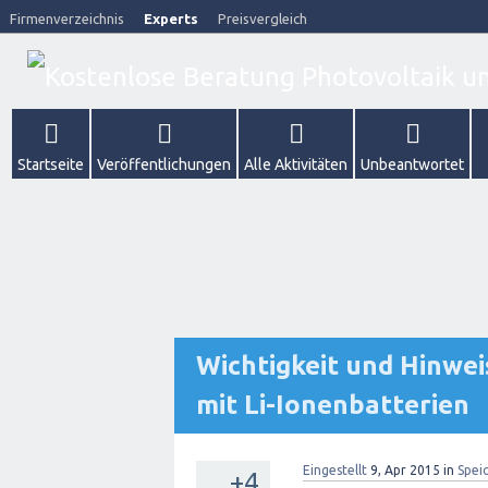
Firmenverzeichnis
Experts
Preisvergleich
Startseite
Veröffentlichungen
Alle Aktivitäten
Unbeantwortet
Wichtigkeit und Hinwe
mit Li-Ionenbatterien
Eingestellt
9, Apr 2015
in
Spei
+4