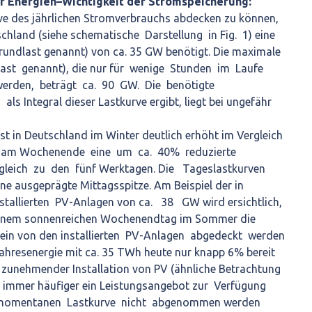
r Energien–Wichtigkeit der Stromspeicherung:
ve des jährlichen Stromverbrauchs abdecken zu können,
chland (siehe schematische Darstellung in Fig. 1) eine
rundlast genannt) von ca. 35 GW benötigt. Die maximale
last genannt), die nur für wenige Stunden im Laufe
 werden, beträgt ca. 90 GW. Die benötigte
als Integral dieser Lastkurve ergibt, liegt bei ungefähr
t in Deutschland im Winter deutlich erhöht im Vergleich
 am Wochenende eine um ca. 40% reduzierte
gleich zu den fünf Werktagen. Die Tageslastkurven
ne ausgeprägte Mittagsspitze. Am Beispiel der in
stallierten PV-Anlagen von ca. 38 GW wird ersichtlich,
 einem sonnenreichen Wochenendtag im Sommer die
lein von den installierten PV-Anlagen abgedeckt werden
ahresenergie mit ca. 35 TWh heute nur knapp 6% bereit
er zunehmender Installation von PV (ähnliche Betrachtung
rd immer häufiger ein Leistungsangebot zur Verfügung
momentanen Lastkurve nicht abgenommen werden