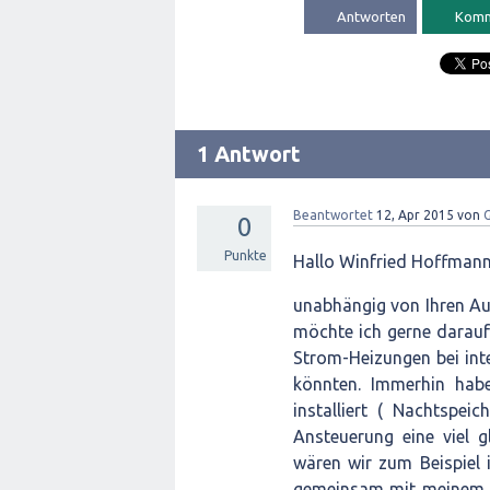
1 Antwort
Beantwortet
12, Apr 2015
von
G
0
Punkte
Hallo Winfried Hoffmann
unabhängig von Ihren Au
möchte ich gerne darauf 
Strom-Heizungen bei inte
könnten. Immerhin hab
installiert ( Nachtspei
Ansteuerung eine viel g
wären wir zum Beispiel 
gemeinsam mit meinem So