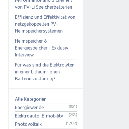
von PV-Li Speicherbatterien
Effizienz und Effektivität von
netzgekoppelten PV-
Heimspeichersystemen
Heimspeicher &
Energiespeicher - Exklusiv
Interview
Für was sind die Elektrolyten
in einer Lithium-Ionen
Batterie zuständig?
Alle Kategorien
(851)
Energiewende
(253)
Elektroauto, E-mobility
(1,932)
Photovoltaik