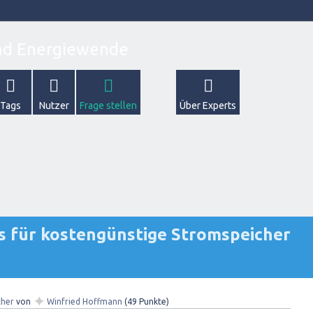
Tags
Nutzer
Frage stellen
Über Experts
is für kostengünstige Stromspeicher
✦
cher
von
Winfried Hoffmann
(
49
Punkte)