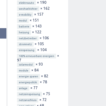
× 190
elektroauto
× 162
wechselrichter
× 157
e-mobility
× 151
modul
× 143
batterie
× 122
heizung
× 106
netzbetreiber
× 105
stromnetz
× 104
einspeisung
×
100% erneuerbare energien
97
× 93
solarmodul
× 84
module
× 82
energie sparen
× 78
energiepolitik
× 77
anlage
× 75
netzeinspeisung
× 72
netzanschluss
× 68
eeg-umlage