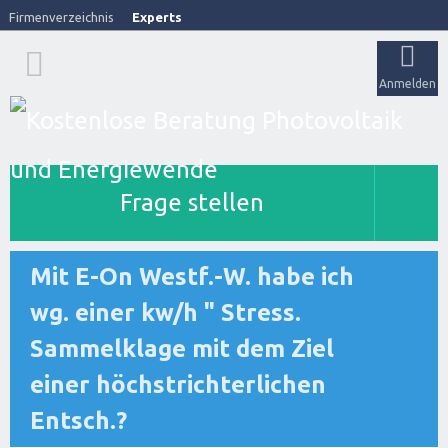
Firmenverzeichnis
Experts
Anmelden
Frage stellen
Mit E-On Westf.-W. habe ich
wg. einer kw/h " Stress.
Sammelklage mit dem Ziel
einer höchstrichterlichen
Entsch.?