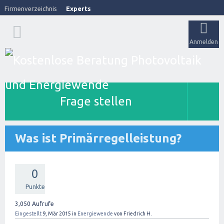
Firmenverzeichnis
Experts
Anmelden
Frage stellen
Was ist Primärregelleistung?
0
Punkte
3,050
Aufrufe
Eingestellt
9, Mär 2015
in
Energiewende
von
Friedrich H.