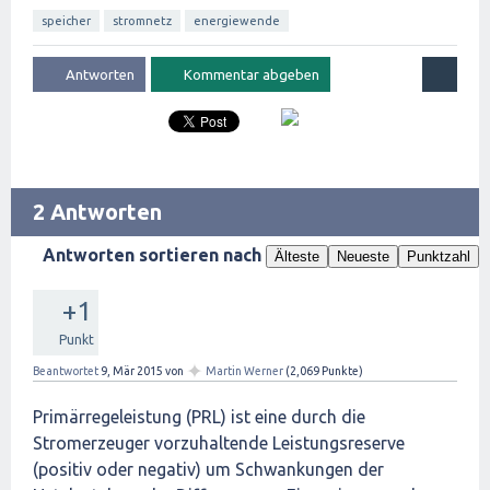
speicher
stromnetz
energiewende
2 Antworten
Antworten sortieren nach
Älteste
Neueste
Punktzahl
+1
Punkt
✦
Beantwortet
9, Mär 2015
von
Martin Werner
(
2,069
Punkte)
Primärregeleistung (PRL) ist eine durch die
Stromerzeuger vorzuhaltende Leistungsreserve
(positiv oder negativ) um Schwankungen der