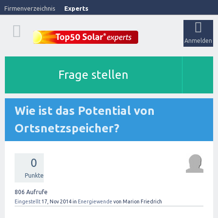
Firmenverzeichnis
Experts
Anmelden
Frage stellen
Wie ist das Potential von
Ortsnetzspeicher?
0
Punkte
806
Aufrufe
Eingestellt
17, Nov 2014
in
Energiewende
von
Marion Friedrich